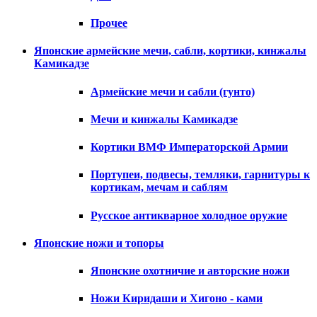
Прочее
Японские армейские мечи, сабли, кортики, кинжалы
Камикадзе
Армейские мечи и сабли (гунто)
Мечи и кинжалы Камикадзе
Кортики ВМФ Императорской Армии
Портупеи, подвесы, темляки, гарнитуры к
кортикам, мечам и саблям
Русское антикварное холодное оружие
Японские ножи и топоры
Японские охотничие и авторские ножи
Ножи Киридаши и Хигоно - ками