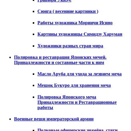
Сюнга ( весенние картинки )
Работы художника Мориичи Исино
Картины художницы Симидзу Харуман
Художники разных стран мира
Полировка и реставрация Японских мечей.
Принадлежности и составные части к ним
Масло Аруба для ухода за лезвием меча
Мешок Букуро для хранения меча
Полировка Японского меча
Принадлежности и Реставрационные
работы
Военные вещи императорской армии
Полковые офицерские знамёна, стяги