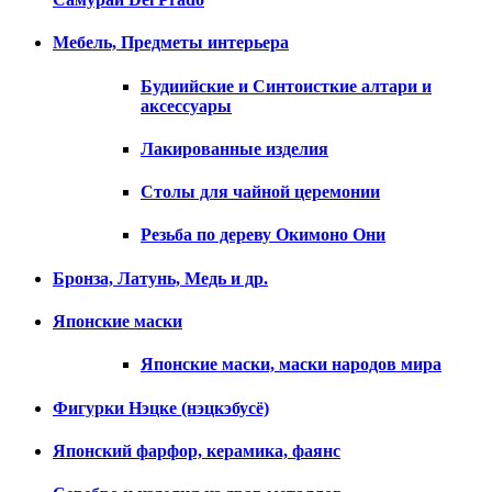
Мебель, Предметы интерьера
Будиийские и Синтоисткие алтари и
аксессуары
Лакированные изделия
Столы для чайной церемонии
Резьба по дереву Окимоно Они
Бронза, Латунь, Медь и др.
Японские маски
Японские маски, маски народов мира
Фигурки Нэцке (нэцкэбусё)
Японский фарфор, керамика, фаянс