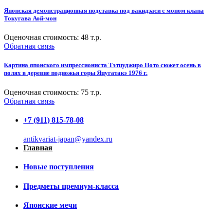
Японская демонстрационная подставка под вакидзаси с моном клана
Токугава Аой-мон
Оценочная стоимость:
48
т.р.
Обратная связь
Картина японского импрессиониста Тэтцуджиро Ното сюжет осень в
полях в деревне подножья горы Яцугатакэ 1976 г.
Оценочная стоимость:
75
т.р.
Обратная связь
+7 (911) 815-78-08
antikvariat-japan@yandex.ru
Главная
Новые поступления
Предметы премиум-класса
Японские мечи