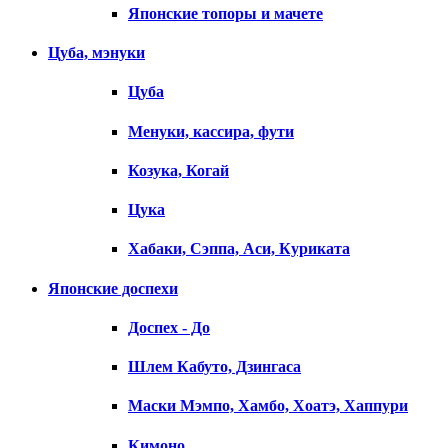
Японские топоры и мачете
Цуба, мэнуки
Цуба
Менуки, кассира, фути
Козука, Когай
Цука
Хабаки, Сэппа, Аси, Куриката
Японские доспехи
Доспех - До
Шлем Кабуто, Дзингаса
Маски Мэмпо, Хамбо, Хоатэ, Хаппури
Кимоно