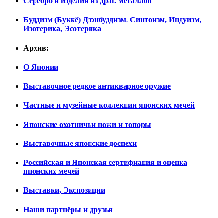
Серебро и изделия из драг. металлов
Буддизм (Буккё) Дзэнбуддизм, Синтоизм, Индуизм,
Изотерика, Эсотерика
Архив:
О Японии
Выставочное редкое антикварное оружие
Частные и музейные коллекции японских мечей
Японские охотничьи ножи и топоры
Выставочные японские доспехи
Российская и Японская сертифиация и оценка
японских мечей
Выставки, Экспозиции
Наши партнёры и друзья