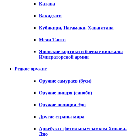
Катана
Вакидзаси
Кубикири, Нагамаки, Ханагатана
Мечи Танто
Японские кортики и боевые кинжалы
Императорской армии
Редкое оружие
Оружие самураев (буси)
Оружие ниндзя (синоби)
Оружие полиции Эдо
Другие страны мира
Аркебуза с фитильным замком Хинава-
Дзю