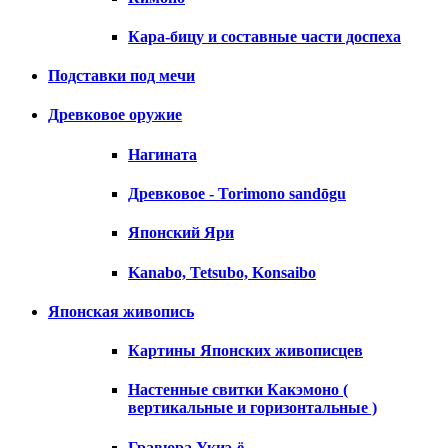
Кара-бицу и составные части доспеха
Подставки под мечи
Древковое оружие
Нагината
Древковое - Torimono sandōgu
Японский Яри
Kanabo, Tetsubo, Konsaibo
Японская живопись
Картины Японских живописцев
Настенные свитки Какэмоно (
вертикальные и горизонтальные )
Гравюра Укиэ-ё