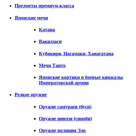
Предметы премиум-класса
Японские мечи
Катана
Вакидзаси
Кубикири, Нагамаки, Ханагатана
Мечи Танто
Японские кортики и боевые кинжалы
Императорской армии
Редкое оружие
Оружие самураев (буси)
Оружие ниндзя (синоби)
Оружие полиции Эдо