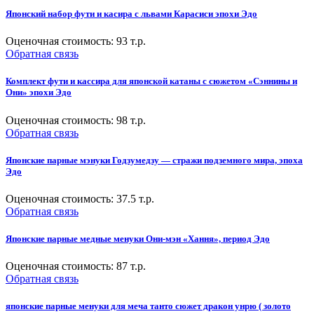
Японский набор фути и касира с львами Карасиси эпохи Эдо
Оценочная стоимость:
93
т.р.
Обратная связь
Комплект фути и кассира для японской катаны с сюжетом «Сэннины и
Они» эпохи Эдо
Оценочная стоимость:
98
т.р.
Обратная связь
Японские парные мэнуки Годзумедзу — стражи подземного мира, эпоха
Эдо
Оценочная стоимость:
37.5
т.р.
Обратная связь
Японские парные медные менуки Они-мэн «Хання», период Эдо
Оценочная стоимость:
87
т.р.
Обратная связь
японские парные менуки для меча танто сюжет дракон унрю ( золото