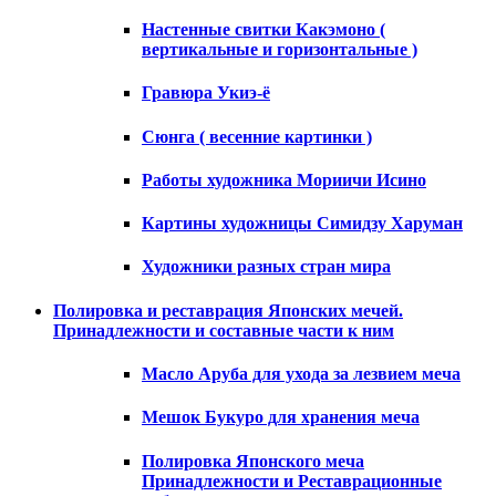
Настенные свитки Какэмоно (
вертикальные и горизонтальные )
Гравюра Укиэ-ё
Сюнга ( весенние картинки )
Работы художника Мориичи Исино
Картины художницы Симидзу Харуман
Художники разных стран мира
Полировка и реставрация Японских мечей.
Принадлежности и составные части к ним
Масло Аруба для ухода за лезвием меча
Мешок Букуро для хранения меча
Полировка Японского меча
Принадлежности и Реставрационные