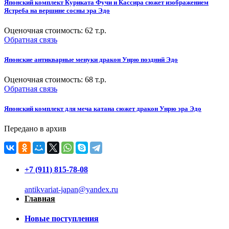
Японский комплект Куриката Фучи и Кассира сюжет изображением
Ястреба на вершине сосны эра Эдо
Оценочная стоимость:
62
т.р.
Обратная связь
Японские антикварные менуки дракон Унрю поздний Эдо
Оценочная стоимость:
68
т.р.
Обратная связь
Японский комплект для меча катана сюжет дракон Унрю эра Эдо
Передано в архив
+7 (911) 815-78-08
antikvariat-japan@yandex.ru
Главная
Новые поступления