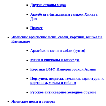
Другие страны мира
Аркебуза с фитильным замком Хинава-
Дзю
Прочее
Японские армейские мечи, сабли, кортики, кинжалы
Камикадзе
Армейские мечи и сабли (гунто)
Мечи и кинжалы Камикадзе
Кортики ВМФ Императорской Армии
Портупеи, подвесы, темляки, гарнитуры к
кортикам, мечам и саблям
Русское антикварное холодное оружие
Японские ножи и топоры