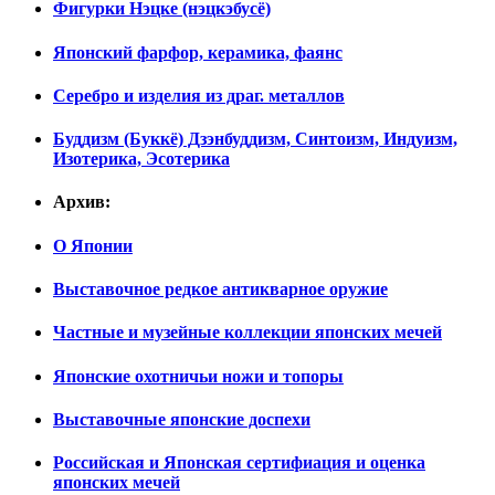
Фигурки Нэцке (нэцкэбусё)
Японский фарфор, керамика, фаянс
Серебро и изделия из драг. металлов
Буддизм (Буккё) Дзэнбуддизм, Синтоизм, Индуизм,
Изотерика, Эсотерика
Архив:
О Японии
Выставочное редкое антикварное оружие
Частные и музейные коллекции японских мечей
Японские охотничьи ножи и топоры
Выставочные японские доспехи
Российская и Японская сертифиация и оценка
японских мечей