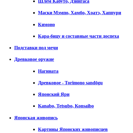
Шлем Кабуто, Дзингаса
Маски Мэмпо, Хамбо, Хоатэ, Хаппури
Кимоно
Кара-бицу и составные части доспеха
Подставки под мечи
Древковое оружие
Нагината
Древковое - Torimono sandōgu
Японский Яри
Kanabo, Tetsubo, Konsaibo
Японская живопись
Картины Японских живописцев