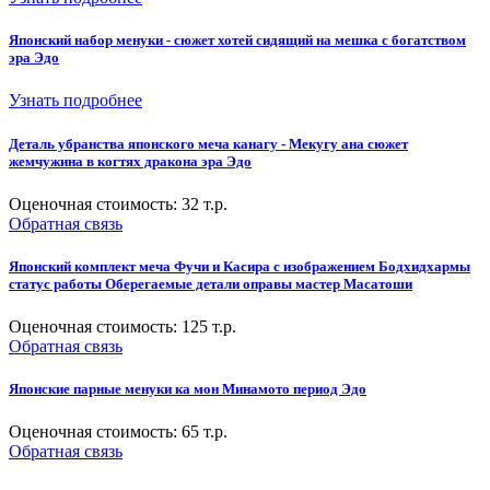
Японский набор менуки - сюжет хотей сидящий на мешка с богатством
эра Эдо
Узнать подробнее
Деталь убранства японского меча канагу - Мекугу ана сюжет
жемчужина в когтях дракона эра Эдо
Оценочная стоимость:
32
т.р.
Обратная связь
Японский комплект меча Фучи и Касира с изображением Бодхидхармы
статус работы Оберегаемые детали оправы мастер Масатоши
Оценочная стоимость:
125
т.р.
Обратная связь
Японские парные менуки ка мон Минамото период Эдо
Оценочная стоимость:
65
т.р.
Обратная связь