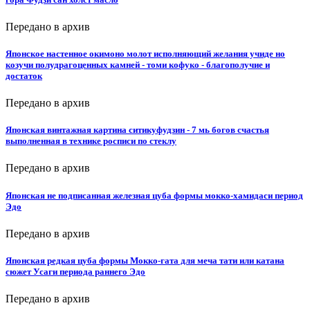
Передано в архив
Японское настенное окимоно молот исполняющий желания учиде но
козучи полудрагоценных камней - томи кофуко - благополучие и
достаток
Передано в архив
Японская винтажная картина ситикуфудзин - 7 мь богов счастья
выполненная в технике росписи по стеклу
Передано в архив
Японская не подписанная железная цуба формы мокко-хамидаси период
Эдо
Передано в архив
Японская редкая цуба формы Мокко-гата для меча тати или катана
сюжет Усаги периода раннего Эдо
Передано в архив