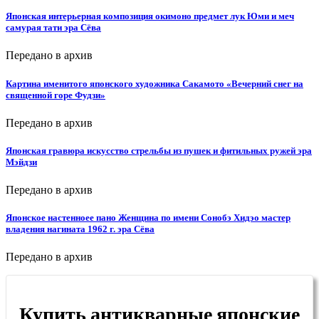
Японская интерьерная композиция окимоно предмет лук Юми и меч
самурая тати эра Сёва
Передано в архив
Картина именитого японского художника Сакамото «Вечерний снег на
священной горе Фудзи»
Передано в архив
Японская гравюра искусство стрельбы из пушек и фитильных ружей эра
Мэйдзи
Передано в архив
Японское настенноее пано Женщина по имени Сонобэ Хидэо мастер
владения нагината 1962 г. эра Сёва
Передано в архив
Купить антикварные японские