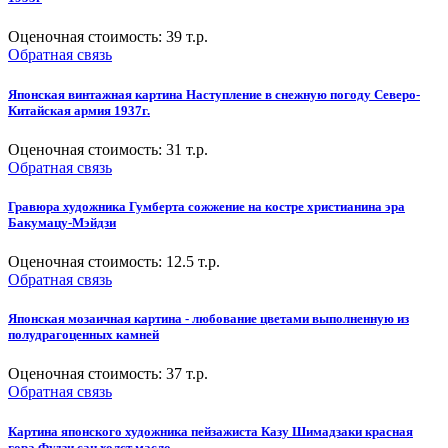
Оценочная стоимость:
39
т.р.
Обратная связь
Японская винтажная картина Наступление в снежную погоду Северо-
Китайская армия 1937г.
Оценочная стоимость:
31
т.р.
Обратная связь
Гравюра художника Гумберта сожжение на костре христианина эра
Бакумацу-Мэйдзи
Оценочная стоимость:
12.5
т.р.
Обратная связь
Японская мозаичная картина - любование цветами выполненную из
полудрагоценных камней
Оценочная стоимость:
37
т.р.
Обратная связь
Картина японского художника пейзажиста Казу Шимадзаки красная
гора Фудзи сан холст масло