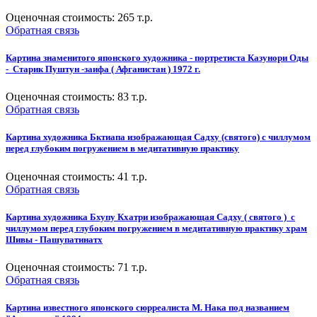
Оценочная стоимость:
265
т.р.
Обратная связь
Картина знаменитого японского художника - портретиста Казунори Оды
- Старик Пуштун -заифа ( Афганистан ) 1972 г.
Оценочная стоимость:
83
т.р.
Обратная связь
Картина художника Бктиапа изображающая Садху (святого) с чиллумом
перед глубоким погружением в медитативную практику
Оценочная стоимость:
41
т.р.
Обратная связь
Картина художника Бхупу Кхатри изображающая Садху ( святого ) с
чиллумом перед глубоким погружением в медитативную практику храм
Шивы - Пашупатинатх
Оценочная стоимость:
71
т.р.
Обратная связь
Картина известного японского сюрреалиста М. Нака под названием