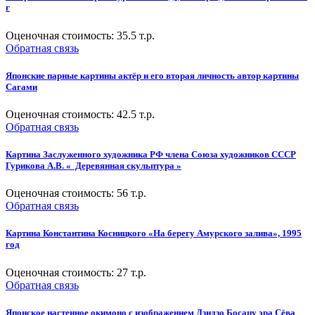
г
Оценочная стоимость:
35.5
т.р.
Обратная связь
Японские парные картины актёр и его вторая личность автор картины
Сагами
Оценочная стоимость:
42.5
т.р.
Обратная связь
Картина Заслуженного художника РФ члена Союза художников СССР
Гурикова А.В. « Деревянная скульптура »
Оценочная стоимость:
56
т.р.
Обратная связь
Картина Константина Косницкого «На берегу Амурского залива», 1995
год
Оценочная стоимость:
27
т.р.
Обратная связь
Японское настенное окимоно с изображением Дзидзо Босацу эра Сёва