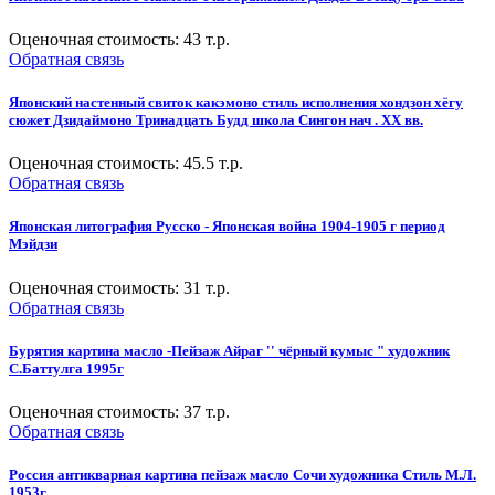
Оценочная стоимость:
43
т.р.
Обратная связь
Японский настенный свиток какэмоно стиль исполнения хондзон хёгу
сюжет Дзидаймоно Тринадцать Будд школа Сингон нач . XX вв.
Оценочная стоимость:
45.5
т.р.
Обратная связь
Японская литография Русско - Японская война 1904-1905 г период
Мэйдзи
Оценочная стоимость:
31
т.р.
Обратная связь
Бурятия картина масло -Пейзаж Айраг '' чёрный кумыс " художник
С.Баттулга 1995г
Оценочная стоимость:
37
т.р.
Обратная связь
Россия антикварная картина пейзаж масло Сочи художника Стиль М.Л.
1953г