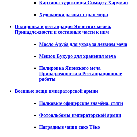
Картины художницы Симидзу Харуман
Художники разных стран мира
Полировка и реставрация Японских мечей.
Принадлежности и составные части к ним
Масло Аруба для ухода за лезвием меча
Мешок Букуро для хранения меча
Полировка Японского меча
Принадлежности и Реставрационные
работы
Военные вещи императорской армии
Полковые офицерские знамёна, стяги
Фотоальбомы императорской армии
Наградные чаши сакэ Тёко