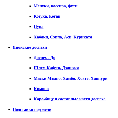
Менуки, кассира, фути
Козука, Когай
Цука
Хабаки, Сэппа, Аси, Куриката
Японские доспехи
Доспех - До
Шлем Кабуто, Дзингаса
Маски Мэмпо, Хамбо, Хоатэ, Хаппури
Кимоно
Кара-бицу и составные части доспеха
Подставки под мечи