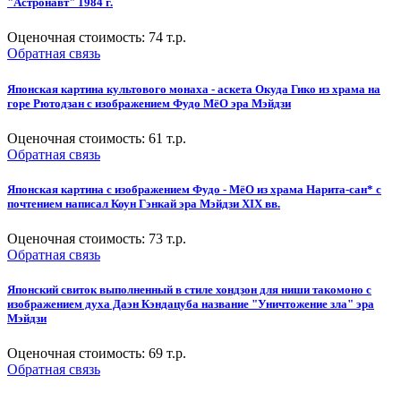
"Астронавт" 1984 г.
Оценочная стоимость:
74
т.р.
Обратная связь
Японская картина культового монаха - аскета Окуда Гико из храма на
горе Рютодзан с изображением Фудо МёО эра Мэйдзи
Оценочная стоимость:
61
т.р.
Обратная связь
Японская картина с изображением Фудо - МёО из храма Нарита-сан* с
почтением написал Коун Гэнкай эра Мэйдзи XIX вв.
Оценочная стоимость:
73
т.р.
Обратная связь
Японский свиток выполненный в стиле хондзон для ниши такомоно с
изображением духа Даэн Кэндацуба название "Уничтожение зла" эра
Мэйдзи
Оценочная стоимость:
69
т.р.
Обратная связь