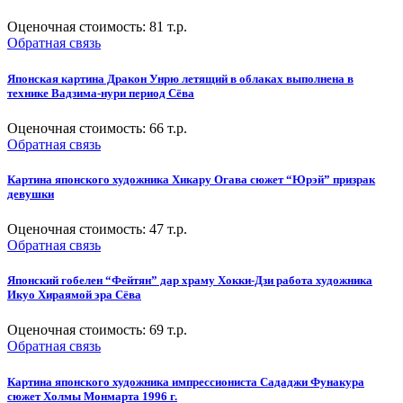
Оценочная стоимость:
81
т.р.
Обратная связь
Японская картина Дракон Унрю летящий в облаках выполнена в
технике Вадзима-нури период Сёва
Оценочная стоимость:
66
т.р.
Обратная связь
Картина японского художника Хикару Огава сюжет “Юрэй” призрак
девушки
Оценочная стоимость:
47
т.р.
Обратная связь
Японский гобелен “Фейтян” дар храму Хокки-Дзи работа художника
Икуо Хираямой эра Сёва
Оценочная стоимость:
69
т.р.
Обратная связь
Картина японского художника импрессиониста Сададжи Фунакура
сюжет Холмы Монмарта 1996 г.