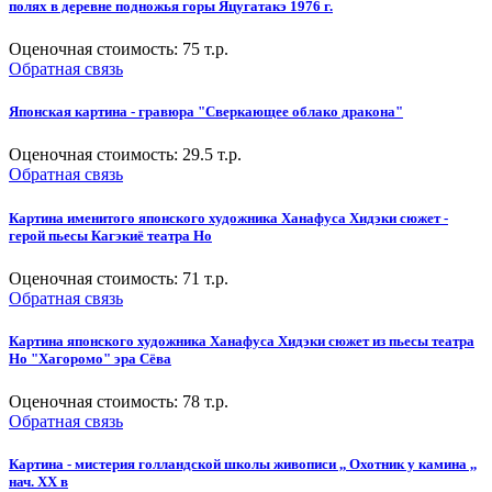
полях в деревне подножья горы Яцугатакэ 1976 г.
Оценочная стоимость:
75
т.р.
Обратная связь
Японская картина - гравюра "Сверкающее облако дракона"
Оценочная стоимость:
29.5
т.р.
Обратная связь
Картина именитого японского художника Ханафуса Хидэки сюжет -
герой пьесы Кагэкиё театра Но
Оценочная стоимость:
71
т.р.
Обратная связь
Картина японского художника Ханафуса Хидэки сюжет из пьесы театра
Но "Хагоромо" эра Сёва
Оценочная стоимость:
78
т.р.
Обратная связь
Картина - мистерия голландской школы живописи ,, Охотник у камина ,,
нач. XX в