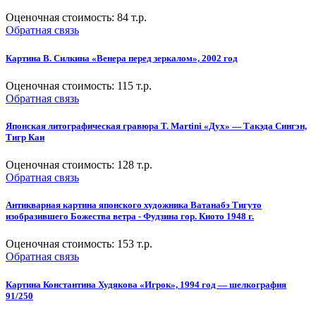
Оценочная стоимость:
84
т.р.
Обратная связь
Картина В. Силкина «Венера перед зеркалом», 2002 год
Оценочная стоимость:
115
т.р.
Обратная связь
Японская литографическая гравюра T. Martini «Дух» — Такэда Сингэн,
Тигр Каи
Оценочная стоимость:
128
т.р.
Обратная связь
Антикварная картина японского художника Ватанабэ Тигуто
изобразившего Божества ветра - Фудзина гор. Киото 1948 г.
Оценочная стоимость:
153
т.р.
Обратная связь
Картина Константина Худякова «Игрок», 1994 год — шелкография
91/250