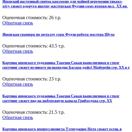
Японский настенный свиток какэмоно для чайной церемонии тякакэ-
хёгу сюжет одоруго икотцу мастерская Фудзия-сомэ вторая пол. XX вв.
Оценочная стоимость:
26
т.р.
Обратная связь
Японская гравюра по металлу гора Фудзи работа мастера Шухо
Оценочная стоимость:
43.5
т.р.
Обратная связь
Картина японского художника Такеши Сакаи выполненная в стиле
скетчинг сюжет великого полководца Басара-дайсё Майтрейя сер. XX в е
Оценочная стоимость:
23
т.р.
Обратная связь
Картина японского художника Такеши Сакаи выполненная в стиле
скетчинг сюжет вид на набережную канала Грибоедова сер. XX
Оценочная стоимость:
21.5
т.р.
Обратная связь
Картина японского импрессиониста Тэтцуджиро Ното сюжет осень в