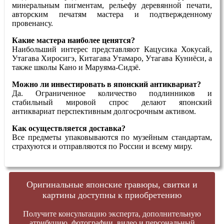
минеральным пигментам, рельефу деревянной печати,
авторским печатям мастера и подтвержденному
провенансу.
Какие мастера наиболее ценятся?
Наибольший интерес представляют Кацусика Хокусай,
Утагава Хиросигэ, Китагава Утамаро, Утагава Куниёси, а
также школы Кано и Маруяма-Сидзё.
Можно ли инвестировать в японский антиквариат?
Да. Ограниченное количество подлинников и
стабильный мировой спрос делают японский
антиквариат перспективным долгосрочным активом.
Как осуществляется доставка?
Все предметы упаковываются по музейным стандартам,
страхуются и отправляются по России и всему миру.
Оригинальные японские гравюры, свитки и
картины доступны к приобретению
Получите консультацию эксперта, дополнительную
атрибуцию, фотографии, видео и персональный