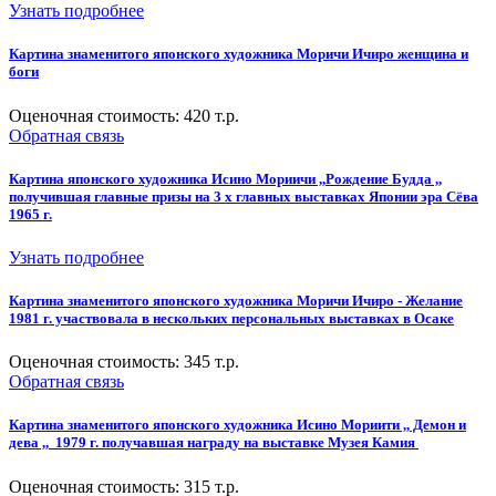
Узнать подробнее
Картина знаменитого японского художника Моричи Ичиро женщина и
боги
Оценочная стоимость:
420
т.р.
Обратная связь
Картина японского художника Исино Мориичи ,,Рождение Будда ,,
получившая главные призы на 3 х главных выставках Японии эра Сёва
1965 г.
Узнать подробнее
Картина знаменитого японского художника Моричи Ичиро - Желание
1981 г. участвовала в нескольких персональных выставках в Осаке
Оценочная стоимость:
345
т.р.
Обратная связь
Картина знаменитого японского художника Исино Мориити ,, Демон и
дева ,, 1979 г. получавшая награду на выставке Музея Камия
Оценочная стоимость:
315
т.р.