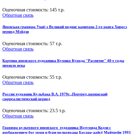
Оценочная стоимость:
145
т.р.
Обратная связь
Японская гравюра Укиё-э Великий подвиг капитана 2-го ранга Хиросэ
период Мэйдзи
Оценочная стоимость:
57
т.р.
Обратная связь
Картина японского художника Кумико Курода "Распятие" 40-е годы
прошло века
Оценочная стоимость:
55
т.р.
Обратная связь
Россия художник Кульбака В.А. 1979г.,,Портрет,,парижский
сюрреалистический период
Оценочная стоимость:
23.5
т.р.
Обратная связь
Гравюра культового японского художника Идзумида Кодзи с
изображением бог моря и бури полководца Басара-дайсё Майтрейя 1993