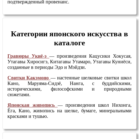
подтвержденный провенанс.
Категории японского искусства в
каталоге
Гравюры Укиё-э
— произведения Кацусики Хокусая,
Утагавы Хиросигэ, Китагавы Утамаро, Утагавы Куниёси,
созданные в периоды Эдо и Мэйдзи.
Свитки Какэмоно
— настенные шелковые свитки школ
Кано, Маруяма-Сидзё, Нанга, с буддийскими,
историческими, философскими и природными
сюжетами.
Японская живопись
— произведения школ Нихонга,
Ёга, Кано, живопись на шелке, бумаге, минеральными
красками и тушью.