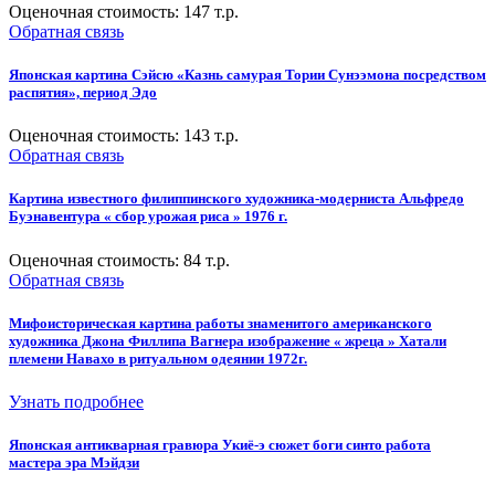
Оценочная стоимость:
147
т.р.
Обратная связь
Японская картина Сэйсю «Казнь самурая Тории Сунээмона посредством
распятия», период Эдо
Оценочная стоимость:
143
т.р.
Обратная связь
Картина известного филиппинского художника-модерниста Альфредо
Буэнавентура « сбор урожая риса » 1976 г.
Оценочная стоимость:
84
т.р.
Обратная связь
Мифоисторическая картина работы знаменитого американского
художника Джона Филлипа Вагнера изображение « жреца » Хатали
племени Навахо в ритуальном одеянии 1972г.
Узнать подробнее
Японская антикварная гравюра Укиё-э сюжет боги синто работа
мастера эра Мэйдзи