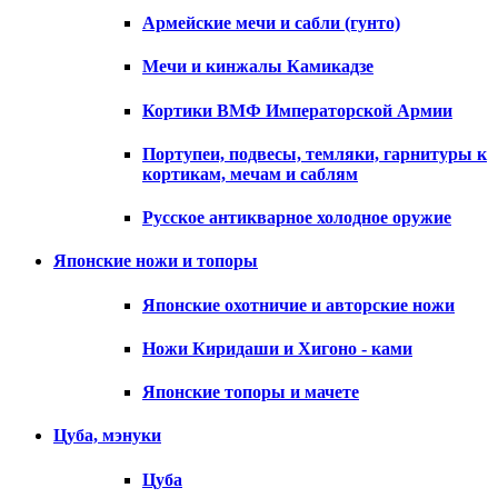
Армейские мечи и сабли (гунто)
Мечи и кинжалы Камикадзе
Кортики ВМФ Императорской Армии
Портупеи, подвесы, темляки, гарнитуры к
кортикам, мечам и саблям
Русское антикварное холодное оружие
Японские ножи и топоры
Японские охотничие и авторские ножи
Ножи Киридаши и Хигоно - ками
Японские топоры и мачете
Цуба, мэнуки
Цуба