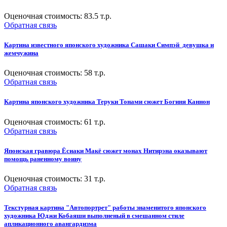
Оценочная стоимость:
83.5
т.р.
Обратная связь
Картина известного японского художника Сашаки Симпэй девушка и
жемчужина
Оценочная стоимость:
58
т.р.
Обратная связь
Картина японского художника Теруки Тонами сюжет Богиня Каннон
Оценочная стоимость:
61
т.р.
Обратная связь
Японская гравюра Ёсиаки Макё сюжет монах Нитирэна оказывают
помощь раненному воину
Оценочная стоимость:
31
т.р.
Обратная связь
Текстурная картина "Автопортрет" работы знаменитого японского
художника Юджи Кобаяши выполненый в смешанном стиле
апликационного авангардизма