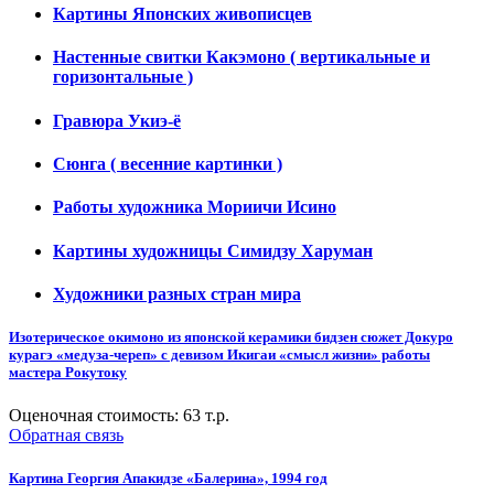
Картины Японских живописцев
Настенные свитки Какэмоно ( вертикальные и
горизонтальные )
Гравюра Укиэ-ё
Сюнга ( весенние картинки )
Работы художника Мориичи Исино
Картины художницы Симидзу Харуман
Художники разных стран мира
Изотерическое окимоно из японской керамики бидзен сюжет Докуро
курагэ «медуза-череп» с девизом Икигаи «смысл жизни» работы
мастера Рокутоку
Оценочная стоимость:
63
т.р.
Обратная связь
Картина Георгия Апакидзе «Балерина», 1994 год