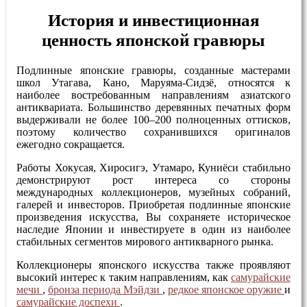
История и инвестиционная
ценность японской гравюры
Подлинные японские гравюры, созданные мастерами
школ Утагава, Кано, Маруяма-Сидзё, относятся к
наиболее востребованным направлениям азиатского
антиквариата. Большинство деревянных печатных форм
выдерживали не более 100–200 полноценных оттисков,
поэтому количество сохранившихся оригиналов
ежегодно сокращается.
Работы Хокусая, Хиросигэ, Утамаро, Куниёси стабильно
демонстрируют рост интереса со стороны
международных коллекционеров, музейных собраний,
галерей и инвесторов. Приобретая подлинные японские
произведения искусства, Вы сохраняете историческое
наследие Японии и инвестируете в один из наиболее
стабильных сегментов мирового антикварного рынка.
Коллекционеры японского искусства также проявляют
высокий интерес к таким направлениям, как
самурайские
мечи
,
бронза периода Мэйдзи
,
редкое японское оружие
и
самурайские доспехи
.