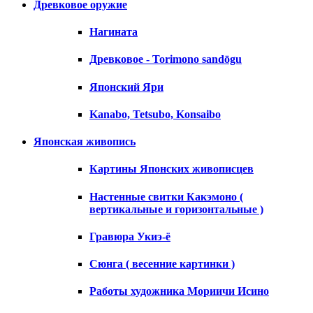
Древковое оружие
Нагината
Древковое - Torimono sandōgu
Японский Яри
Kanabo, Tetsubo, Konsaibo
Японская живопись
Картины Японских живописцев
Настенные свитки Какэмоно (
вертикальные и горизонтальные )
Гравюра Укиэ-ё
Сюнга ( весенние картинки )
Работы художника Мориичи Исино