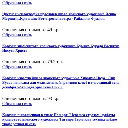
Обратная связь
Цветная ксилография прославленного японского художника Исино
Мориити ,,Кричащие Боги грома и ветра - Райдзин и Фудзин,,
Оценочная стоимость:
49
т.р.
Обратная связь
Картина знаменитого японского художника Кумико Курода Распятие
Иисуса Христа
Оценочная стоимость:
79.5
т.р.
Обратная связь
Картина известнейшего японского художника Хираяма Икуо - Лик
Будда написана для медитативной практики кэнсё в счастливый день
декабря 52-го года эры Сёва 1977 г.
Оценочная стоимость:
93
т.р.
Обратная связь
Картина выполненная в стиле Поп-арт "Череп со стразом" работы
культового японского художника Тагаира Терияки в технике шёлко
трафаретная печать