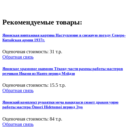
Рекомендуемые товары:
Японская винтажная картина Наступление в снежную погоду Северо-
Китайская армия 1937г.
Оценочная стоимость:
31
т.р.
Обратная связь
Японское храмовое окимоно Тёкоку-части раммы работы мастеров
резчиков Инами из Нанто период Мэйдзи
Оценочная стоимость:
15.5
т.р.
Обратная связь
Японский комплект рукоятки меча вакидзаси сюжет дракон унрю
работы мастера Ōmori Hidetomoi период Эдо
Оценочная стоимость:
84
т.р.
Обратная связь