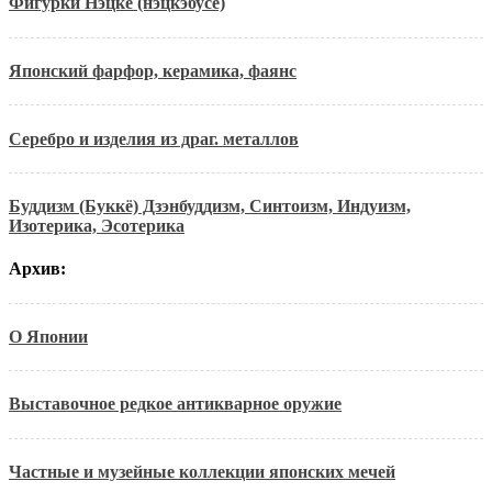
Фигурки Нэцке (нэцкэбусё)
Японский фарфор, керамика, фаянс
Серебро и изделия из драг. металлов
Буддизм (Буккё) Дзэнбуддизм, Синтоизм, Индуизм,
Изотерика, Эсотерика
Архив:
О Японии
Выставочное редкое антикварное оружие
Частные и музейные коллекции японских мечей