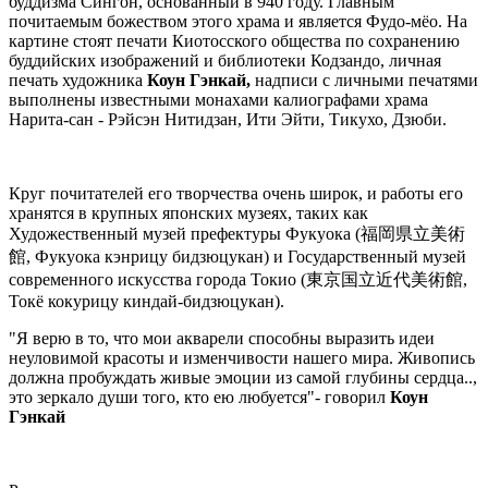
буддизма Сингон, основанный в 940 году. Главным
почитаемым божеством этого храма и является Фудо-мёо. На
картине стоят печати Киотосского общества по сохранению
буддийских изображений и библиотеки Кодзандо, личная
печать художника
Коун Гэнкай,
надписи с личными печатями
выполнены известными монахами калиографами храма
Нарита-сан - Рэйсэн Нитидзан, Ити Эйти, Тикухо, Дзюби.
Круг почитателей его творчества очень широк, и работы его
хранятся в крупных японских музеях, таких как
Художественный музей префектуры Фукуока (福岡県立美術
館, Фукуока кэнрицу бидзюцукан) и Государственный музей
современного искусства города Токио (東京国立近代美術館,
Токё кокурицу киндай-бидзюцукан).
"Я верю в то, что мои акварели способны выразить идеи
неуловимой красоты и изменчивости нашего мира. Живопись
должна пробуждать живые эмоции из самой глубины сердца..,
это зеркало души того, кто ею любуется"- говорил
Коун
Гэнкай