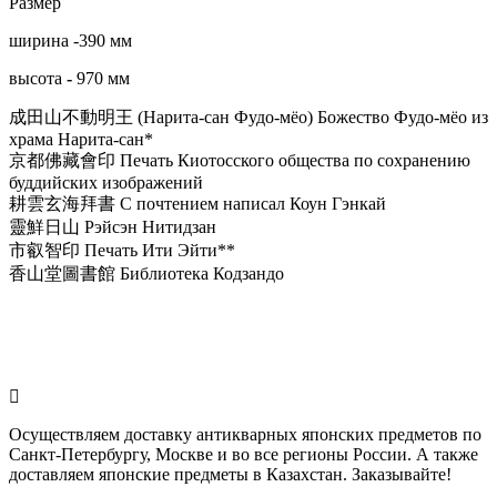
Размер
ширина -390 мм
высота
-
970 мм
成田山不動明王 (Нарита-сан Фудо-мёо) Божество Фудо-мёо из
храма Нарита-сан*
京都佛藏會印 Печать Киотосского общества по сохранению
буддийских изображений
耕雲玄海拜書 С почтением написал Коун Гэнкай
靈鮮日山 Рэйсэн Нитидзан
市叡智印 Печать Ити Эйти**
香山堂圖書館 Библиотека Кодзандо
Осуществляем доставку антикварных японских предметов по
Санкт-Петербургу, Москве и во все регионы России. А также
доставляем японские предметы в Казахстан. Заказывайте!