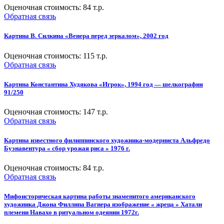
Оценочная стоимость:
84
т.р.
Обратная связь
Картина В. Силкина «Венера перед зеркалом», 2002 год
Оценочная стоимость:
115
т.р.
Обратная связь
Картина Константина Худякова «Игрок», 1994 год — шелкография
91/250
Оценочная стоимость:
147
т.р.
Обратная связь
Картина известного филиппинского художника-модерниста Альфредо
Буэнавентура « сбор урожая риса » 1976 г.
Оценочная стоимость:
84
т.р.
Обратная связь
Мифоисторическая картина работы знаменитого американского
художника Джона Филлипа Вагнера изображение « жреца » Хатали
племени Навахо в ритуальном одеянии 1972г.