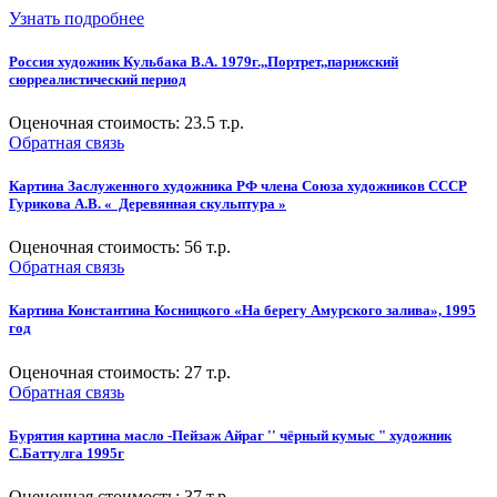
Узнать подробнее
Россия художник Кульбака В.А. 1979г.,,Портрет,,парижский
сюрреалистический период
Оценочная стоимость:
23.5
т.р.
Обратная связь
Картина Заслуженного художника РФ члена Союза художников СССР
Гурикова А.В. « Деревянная скульптура »
Оценочная стоимость:
56
т.р.
Обратная связь
Картина Константина Косницкого «На берегу Амурского залива», 1995
год
Оценочная стоимость:
27
т.р.
Обратная связь
Бурятия картина масло -Пейзаж Айраг '' чёрный кумыс " художник
С.Баттулга 1995г
Оценочная стоимость:
37
т.р.