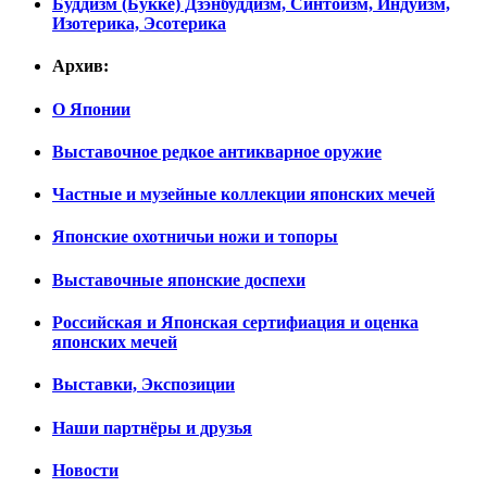
Буддизм (Буккё) Дзэнбуддизм, Синтоизм, Индуизм,
Изотерика, Эсотерика
Архив:
О Японии
Выставочное редкое антикварное оружие
Частные и музейные коллекции японских мечей
Японские охотничьи ножи и топоры
Выставочные японские доспехи
Российская и Японская сертифиация и оценка
японских мечей
Выставки, Экспозиции
Наши партнёры и друзья
Новости