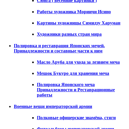
Сюнга ( весенние картинки )
Работы художника Мориичи Исино
Картины художницы Симидзу Харуман
Художники разных стран мира
Полировка и реставрация Японских мечей.
Принадлежности и составные части к ним
Масло Аруба для ухода за лезвием меча
Мешок Букуро для хранения меча
Полировка Японского меча
Принадлежности и Реставрационные
работы
Военные вещи императорской армии
Полковые офицерские знамёна, стяги
Фотоальбомы императорской армии