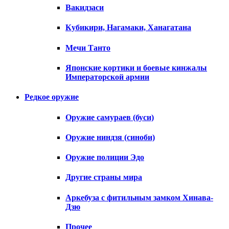
Вакидзаси
Кубикири, Нагамаки, Ханагатана
Мечи Танто
Японские кортики и боевые кинжалы
Императорской армии
Редкое оружие
Оружие самураев (буси)
Оружие ниндзя (синоби)
Оружие полиции Эдо
Другие страны мира
Аркебуза с фитильным замком Хинава-
Дзю
Прочее