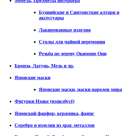
Мебель, Предметы интерьера
Будиийские и Синтоисткие алтари и
аксессуары
Лакированные изделия
Столы для чайной церемонии
Резьба по дереву Окимоно Они
Бронза, Латунь, Медь и др.
Японские маски
Японские маски, маски народов мира
Фигурки Нэцке (нэцкэбусё)
Японский фарфор, керамика, фаянс
Серебро и изделия из драг. металлов