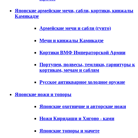
Японские армейские мечи, сабли, кортики, кинжалы
Камикадзе
Армейские мечи и сабли (гунто)
Мечи и кинжалы Камикадзе
Кортики ВМФ Императорской Армии
Портупеи, подвесы, темляки, гарнитуры к
кортикам, мечам и саблям
Русское антикварное холодное оружие
Японские ножи и топоры
Японские охотничие и авторские ножи
Ножи Киридаши и Хигоно - ками
Японские топоры и мачете