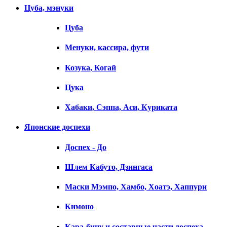
Цуба, мэнуки
Цуба
Менуки, кассира, фути
Козука, Когай
Цука
Хабаки, Сэппа, Аси, Куриката
Японские доспехи
Доспех - До
Шлем Кабуто, Дзингаса
Маски Мэмпо, Хамбо, Хоатэ, Хаппури
Кимоно
Кара-бицу и составные части доспеха