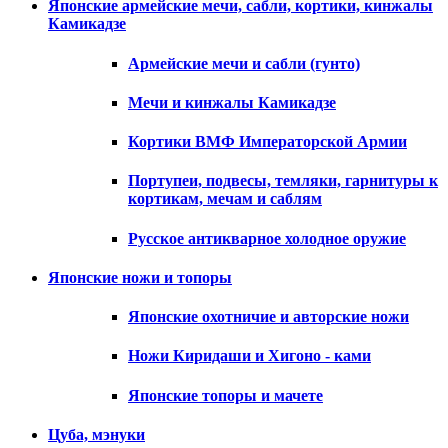
Японские армейские мечи, сабли, кортики, кинжалы
Камикадзе
Армейские мечи и сабли (гунто)
Мечи и кинжалы Камикадзе
Кортики ВМФ Императорской Армии
Портупеи, подвесы, темляки, гарнитуры к
кортикам, мечам и саблям
Русское антикварное холодное оружие
Японские ножи и топоры
Японские охотничие и авторские ножи
Ножи Киридаши и Хигоно - ками
Японские топоры и мачете
Цуба, мэнуки