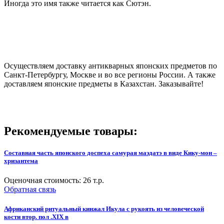
Иногда это имя также читается как Сютэн.
Осуществляем доставку антикварных японских предметов по
Санкт-Петербургу, Москве и во все регионы России. А также
доставляем японские предметы в Казахстан. Заказывайте!
Рекомендуемые товары:
Составная часть японского доспеха самурая маэдатэ в виде Кику-мон –
хризантема
Оценочная стоимость:
26
т.р.
Обратная связь
Африканский ритуальный кинжал Икула с рукоять из человеческой
кости втор. пол .XIX в