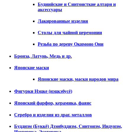
Будиийские и Синтоисткие алтари и
аксессуары
Лакированные изделия
Столы для чайной церемонии
Резьба по дереву Окимоно Они
Бронза, Латунь, Медь и др.
Японские маски
Японские маски, маски народов мира
Фигурки Нэцке (нэцкэбусё)
Японский фарфор, керамика, фаянс
Серебро и изделия из драг. металлов
Буддизм (Буккё) Дзэнбуддизм, Синтоизм, Индуизм,
Изотерика, Эсотерика