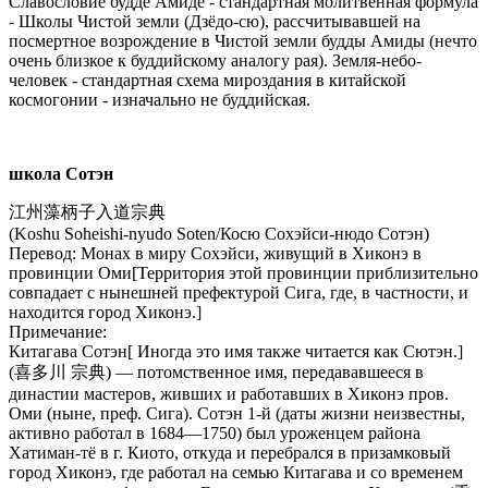
Славословие будде Амиде - стандартная молитвенная формула
- Школы Чистой земли (Дзёдо-сю), рассчитывавшей на
посмертное возрождение в Чистой земли будды Амиды (нечто
очень близкое к буддийскому аналогу рая). Земля-небо-
человек - стандартная схема мироздания в китайской
космогонии - изначально не буддийская.
школа Сотэн
江州藻柄子入道宗典
(Koshu Soheishi-nyudo Soten/Косю Сохэйси-нюдо Сотэн)
Перевод: Монах в миру Сохэйси, живущий в Хиконэ в
провинции Оми[Территория этой провинции приблизительно
совпадает с нынешней префектурой Сига, где, в частности, и
находится город Хиконэ.]
Примечание:
Китагава Сотэн[ Иногда это имя также читается как Сютэн.]
(喜多川 宗典) — потомственное имя, передававшееся в
династии мастеров, живших и работавших в Хиконэ пров.
Оми (ныне, преф. Сига). Сотэн 1-й (даты жизни неизвестны,
активно работал в 1684—1750) был уроженцем района
Хатиман-тё в г. Киото, откуда и перебрался в призамковый
город Хиконэ, где работал на семью Китагава и со временем