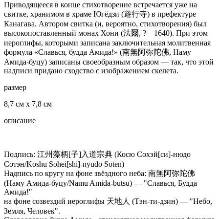
Приводящееся в конце стихотворение встречается уже на
свитке, хранимом в храме Югёдзи (遊行寺) в префектуре
Канагава. Автором свитка (и, вероятно, стихотворения) был
высокопоставленный монах Хони (法爾, ?—1640). При этом
иероглифы, которыми записана заключительная молитвенная
формула «Славься, будда Амида!» (南無阿弥陀佛, Наму
Амида-буцу) записаны своеобразным образом — так, что этой
надписи придано сходство с изображением скелета.
размер
8,7 см x 7,8 см
описание
Подпись: 江州藻柄[子]入道宗典 (Косю Сохэй[си]-нюдо
Сотэн/Koshu Sohei[shi]-nyudo Soten)
Надпись по кругу на фоне звёздного неба: 南無阿弥陀佛
(Наму Амида-буцу/Namu Amida-butsu) — "Славься, Будда
Амида!"
на фоне созвездий иероглифы 天地人 (Тэн-ти-дзин) — "Небо,
Земля, Человек".