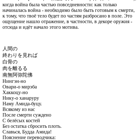
когда война была частью повседневности: как только
начиналась война - необходимо было быть готовым к смерти,
к тому, что твоё тело будет по частям разбросано в поле. Это
ощущение нашло отражение, в частности, в декоре оружия -
отсюда и идёт начало этого мотива.
人間の
終わりを見れば
白骨の
肉を離るる
南無阿弥陀佛
Нингэн-но
Овари-о мирэба
Хаккоцу-но
Нику-о ханаруру
Наму Амида-буцу.
Всякому из нас
После смерти суждено
С белёсых костей
Без остатка сбросить плоть.
Славься, Будда Амида!
Пояснение переводчика: