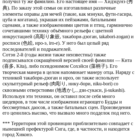
получил ту же фамилию. Его настоящее имя — Хидэцунэ (秀
典). По заказу этой семьи он изготавливал различные
элементы оправы для мечей (такие, как мэнуки, фути-гасира,
цуба и когатана), украшая их пейзажами, батальными
сценами, а также изображениями цветов и птиц, гармонично
сочетавшими технику объёмного рельефа с цветной
инкрустацией (高彫り象嵌, такабори-дзоган, takabori-zogan) и
росписи (色絵, иро-э, iro-e). У него был целый ряд
последователей и подражателей.
Сотэн 2-й (годы жизни также неизвестны) также
подписывался сокращённой версией своей фамилии — Кита
(喜多, Kita), либо псевдонимом Сохэйси (藻柄子). Его
творческая манера в целом напоминает манеру отца. Наряду с
техникой такабори-дзоган и ироэ, он также использует
скульптурный рельеф (肉彫り, нику-бори, niku-bori) со
сквозными отверстиями (地透かし, дзи-сукаси, ji-sukashi).
Используя эти техники, он оставил после себя много
шедевров, в том числе изображения играющего Будды и
бессмертных даосов, а также батальных сцен. Произведения
его ценились высоко, что вызвало много подделок под него.
*** Территория этой провинции приблизительно совпадает с
нынешней префектурой Сига, где, в частности, и находится
город Хиконэ.