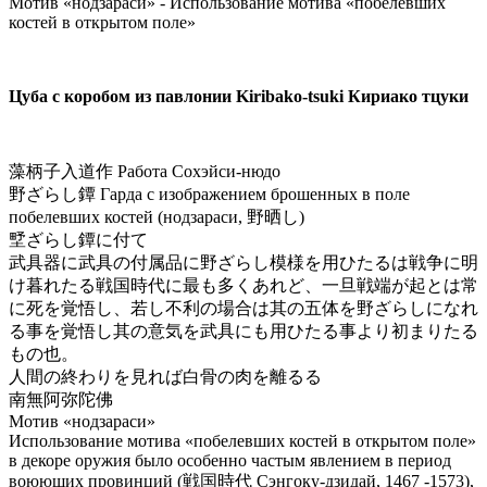
Мотив «нодзараси» - Использование мотива «побелевших
костей в открытом поле»
Цуба с коробом из павлонии Kiribako-tsuki Кириако тцуки
藻柄子入道作 Работа Сохэйси-нюдо
野ざらし鐔 Гарда с изображением брошенных в поле
побелевших костей (нодзараси, 野晒し)
㙒ざらし鐔に付て
武具器に武具の付属品に野ざらし模様を用ひたるは戦争に明
け暮れたる戦国時代に最も多くあれど、一旦戦端が起とは常
に死を覚悟し、若し不利の場合は其の五体を野ざらしになれ
る事を覚悟し其の意気を武具にも用ひたる事より初まりたる
もの也。
人間の終わりを見れば白骨の肉を離るる
南無阿弥陀佛
Мотив «нодзараси»
Использование мотива «побелевших костей в открытом поле»
в декоре оружия было особенно частым явлением в период
воюющих провинций (戦国時代 Сэнгоку-дзидай, 1467 -1573),