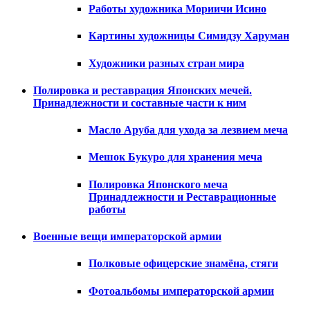
Работы художника Мориичи Исино
Картины художницы Симидзу Харуман
Художники разных стран мира
Полировка и реставрация Японских мечей.
Принадлежности и составные части к ним
Масло Аруба для ухода за лезвием меча
Мешок Букуро для хранения меча
Полировка Японского меча
Принадлежности и Реставрационные
работы
Военные вещи императорской армии
Полковые офицерские знамёна, стяги
Фотоальбомы императорской армии