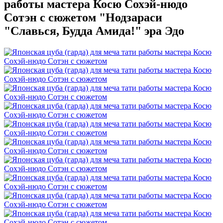
работы мастера Косю Сохэй-нюдо
Сотэн с сюжетом "Нодзараси
"Славься, Будда Амида!" эра Эдо