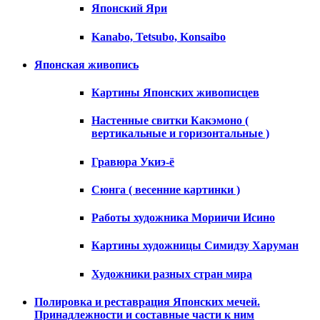
Японский Яри
Kanabo, Tetsubo, Konsaibo
Японская живопись
Картины Японских живописцев
Настенные свитки Какэмоно (
вертикальные и горизонтальные )
Гравюра Укиэ-ё
Сюнга ( весенние картинки )
Работы художника Мориичи Исино
Картины художницы Симидзу Харуман
Художники разных стран мира
Полировка и реставрация Японских мечей.
Принадлежности и составные части к ним