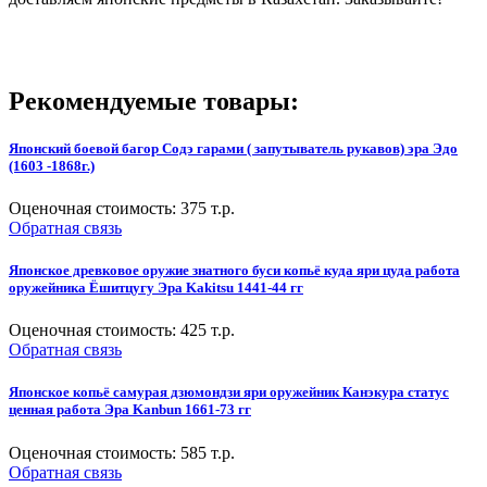
Рекомендуемые товары:
Японский боевой багор Содэ гарами ( запутыватель рукавов) эра Эдо
(1603 -1868г.)
Оценочная стоимость:
375
т.р.
Обратная связь
Японское древковое оружие знатного буси копьё куда яри цуда работа
оружейника Ёшитцугу Эра Kakitsu 1441-44 гг
Оценочная стоимость:
425
т.р.
Обратная связь
Японское копьё самурая дзюмондзи яри оружейник Канэкура статус
ценная работа Эра Kanbun 1661-73 гг
Оценочная стоимость:
585
т.р.
Обратная связь