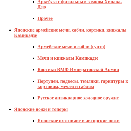
Аркебуза с фитильным замком Хинава-
Дзю
Прочее
Японские армейские мечи, сабли, кортики, кинжалы
Камикадзе
Армейские мечи и сабли (гунто)
Мечи и кинжалы Камикадзе
Кортики ВМФ Императорской Армии
Портупеи, подвесы, темляки, гарнитуры к
кортикам, мечам и саблям
Русское антикварное холодное оружие
Японские ножи и топоры
Японские охотничие и авторские ножи