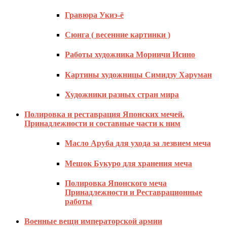
Гравюра Укиэ-ё
Сюнга ( весенние картинки )
Работы художника Мориичи Исино
Картины художницы Симидзу Харуман
Художники разных стран мира
Полировка и реставрация Японских мечей.
Принадлежности и составные части к ним
Масло Аруба для ухода за лезвием меча
Мешок Букуро для хранения меча
Полировка Японского меча
Принадлежности и Реставрационные
работы
Военные вещи императорской армии