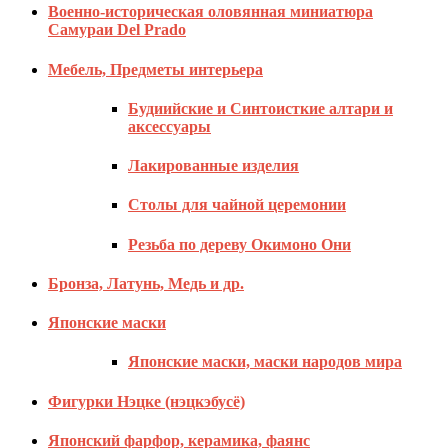
Военно-историческая оловянная миниатюра
Самураи Del Prado
Мебель, Предметы интерьера
Будиийские и Синтоисткие алтари и
аксессуары
Лакированные изделия
Столы для чайной церемонии
Резьба по дереву Окимоно Они
Бронза, Латунь, Медь и др.
Японские маски
Японские маски, маски народов мира
Фигурки Нэцке (нэцкэбусё)
Японский фарфор, керамика, фаянс