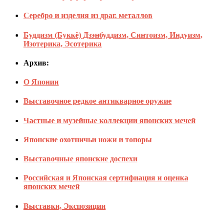
Серебро и изделия из драг. металлов
Буддизм (Буккё) Дзэнбуддизм, Синтоизм, Индуизм,
Изотерика, Эсотерика
Архив:
О Японии
Выставочное редкое антикварное оружие
Частные и музейные коллекции японских мечей
Японские охотничьи ножи и топоры
Выставочные японские доспехи
Российская и Японская сертифиация и оценка
японских мечей
Выставки, Экспозиции