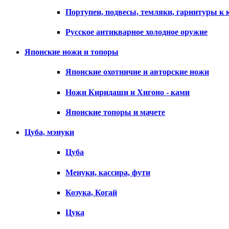
Портупеи, подвесы, темляки, гарнитуры к 
Русское антикварное холодное оружие
Японские ножи и топоры
Японские охотничие и авторские ножи
Ножи Киридаши и Хигоно - ками
Японские топоры и мачете
Цуба, мэнуки
Цуба
Менуки, кассира, фути
Козука, Когай
Цука