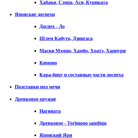
Хабаки, Сэппа, Аси, Куриката
Японские доспехи
Доспех - До
Шлем Кабуто, Дзингаса
Маски Мэмпо, Хамбо, Хоатэ, Хаппури
Кимоно
Кара-бицу и составные части доспеха
Подставки под мечи
Древковое оружие
Нагината
Древковое - Torimono sandōgu
Японский Яри