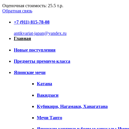
Оценочная стоимость:
25.5
т.р.
Обратная связь
+7 (911) 815-78-08
antikvariat-japan@yandex.ru
Главная
Новые поступления
Предметы премиум-класса
Японские мечи
Катана
Вакидзаси
Кубикири, Нагамаки, Ханагатана
Мечи Танто
Японские кортики и боевые кинжалы Импе