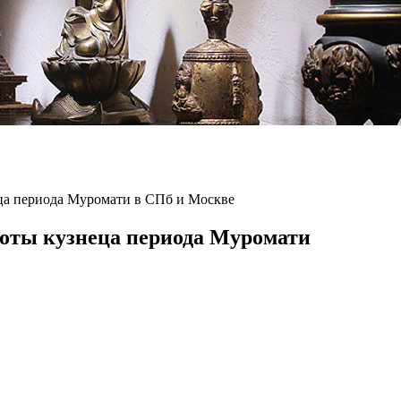
еца периода Муромати в СПб и Москве
боты кузнеца периода Муромати