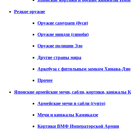
Редкое оружие
Оружие самураев (буси)
Оружие ниндзя (синоби)
Оружие полиции Эдо
Другие страны мира
Аркебуза с фитильным замком Хинава-Дзю
Прочее
Японские армейские мечи, сабли, кортики, кинжалы 
Армейские мечи и сабли (гунто)
Мечи и кинжалы Камикадзе
Кортики ВМФ Императорской Армии