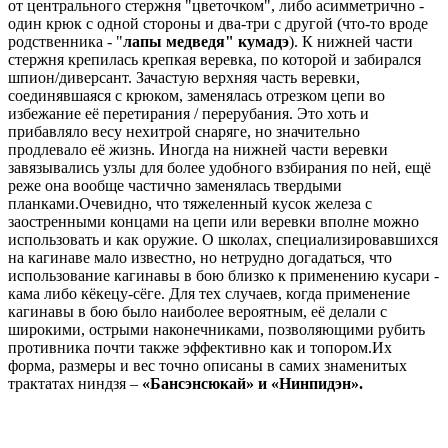
от центрального стержня "цветочком", либо асимметрично -
один крюк с одной стороны и два-три с другой (что-то вроде
родственника - "
лапы медведя" кумадэ
). К нижней части
стержня крепилась крепкая веревка, по которой и забирался
шпион/диверсант. Зачастую верхняя часть веревки,
соединявшаяся с крюком, заменялась отрезком цепи во
избежание её перетирания / перерубания. Это хоть и
прибавляло весу нехитрой снаряге, но значительно
продлевало её жизнь. Иногда на нижней части веревки
завязывались узлы для более удобного взбирания по ней, ещё
реже она вообще частично заменялась твердыми
планками.Очевидно, что тяжеленный кусок железа с
заостренными концами на цепи или веревки вполне можно
использовать и как оружие. О школах, специализировавшихся
на кагинаве мало известно, но нетрудно догадаться, что
использование кагинавы в бою близко к применению кусари -
кама либо кёкецу-сёге. Для тех случаев, когда применение
кагинавы в бою было наиболее вероятным, её делали с
широкими, острыми наконечниками, позволяющими рубить
противника почти также эффективно как и топором.
Их
форма, размеры и вес точно описаны в самих знаменитых
трактатах ниндзя –
«Бансэнсюкай» и «Нинпидэн».