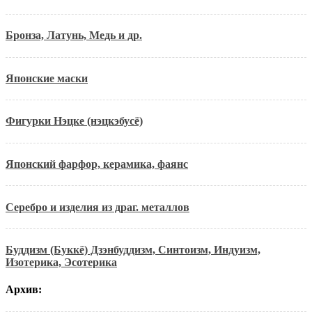
Бронза, Латунь, Медь и др.
Японские маски
Фигурки Нэцке (нэцкэбусё)
Японский фарфор, керамика, фаянс
Серебро и изделия из драг. металлов
Буддизм (Буккё) Дзэнбуддизм, Синтоизм, Индуизм,
Изотерика, Эсотерика
Архив: