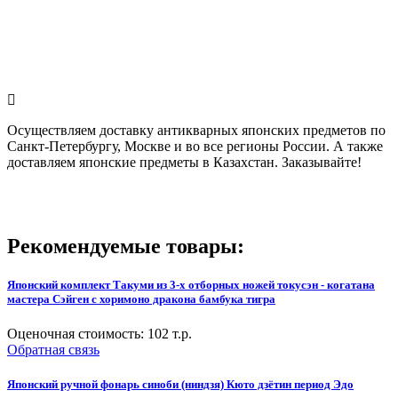
Осуществляем доставку антикварных японских предметов по
Санкт-Петербургу, Москве и во все регионы России. А также
доставляем японские предметы в Казахстан. Заказывайте!
Рекомендуемые товары:
Японский комплект Такуми из 3-х отборных ножей токусэн - когатана
мастера Сэйген с хоримоно дракона бамбука тигра
Оценочная стоимость:
102
т.р.
Обратная связь
Японский ручной фонарь синоби (ниндзя) Кюто дзётин период Эдо