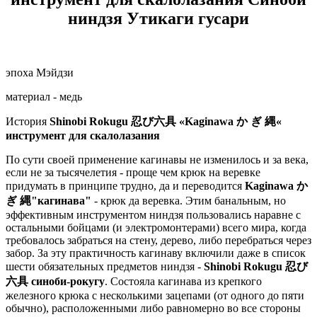
ниндзя Утикаги гусари
эпоха Мэйдзи
материал - медь
История
Shinobi Rokugu 忍び六具
«Kaginawa か ぎ 縄«
инструмент для скалолазания
По сути своей применение кагинавы не изменилось и за века,
если не за тысячелетия - проще чем крюк на веревке
придумать в принципе трудно, да и переводится
Kaginawa か
ぎ 縄
"кагинава"
- крюк да веревка. Этим банальным, но
эффективным инструментом ниндзя пользовались наравне с
остальными бойцами (и электромонтерами) всего мира, когда
требовалось забраться на стену, дерево, либо перебраться через
забор. За эту практичность кагинаву включили даже в список
шести обязательных предметов ниндзя -
Shinobi Rokugu 忍び
六具
синоби-рокугу
. Состояла кагинава из крепкого
железного крюка с несколькими зацепами (от одного до пяти
обычно), расположенными либо равномерно во все стороны