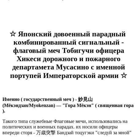
☆ Японский довоенный парадный
комбинированный сигнальный -
флаговый меч Тобигучи офицера
Хикеси дорожного и пожарного
департамета Мусасино с именной
портупей Императорской армии ☆
Именно ( государственный меч ) - 妙見山
(Мёкэндзан/Myokenzan) — "Гора Мёкэн" ( священная гора
).
Такого типа служебные Флаговые мечи, использовались на
политических и военных парадах. их носили офицеры
впереди сторя - 万歳突撃 Бандзай тоцугэки "следуй за мной"