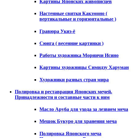
Картины Японских живописцев
Настенные свитки Какэмоно (
вертикальные и горизонтальные )
Гравюра Укиэ-ё
Сюнга ( весенние картинки )
Работы художника Мориичи Исино
Картины художницы Симидзу Харуман
Художники разных стран мира
Полировка и реставрация Японских мечей.
Принадлежности и составные части к ним
Масло Аруба для ухода за лезвием меча
Мешок Букуро для хранения меча
Полировка Японского меча