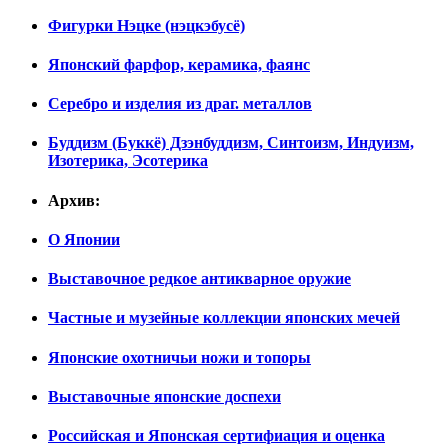
Фигурки Нэцке (нэцкэбусё)
Японский фарфор, керамика, фаянс
Серебро и изделия из драг. металлов
Буддизм (Буккё) Дзэнбуддизм, Синтоизм, Индуизм,
Изотерика, Эсотерика
Архив:
О Японии
Выставочное редкое антикварное оружие
Частные и музейные коллекции японских мечей
Японские охотничьи ножи и топоры
Выставочные японские доспехи
Российская и Японская сертифиация и оценка