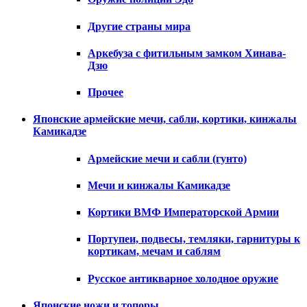
Другие страны мира
Аркебуза с фитильным замком Хинава-
Дзю
Прочее
Японские армейские мечи, сабли, кортики, кинжалы
Камикадзе
Армейские мечи и сабли (гунто)
Мечи и кинжалы Камикадзе
Кортики ВМФ Императорской Армии
Портупеи, подвесы, темляки, гарнитуры к
кортикам, мечам и саблям
Русское антикварное холодное оружие
Японские ножи и топоры