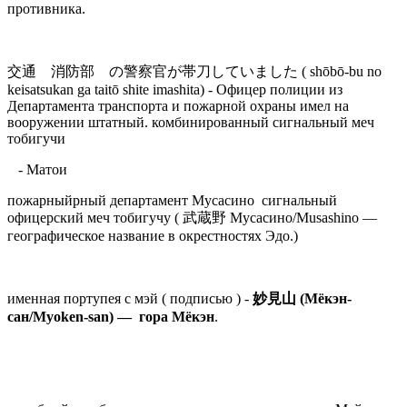
противника.
交通 消防部 の警察官が帯刀していました ( shōbō-bu no
keisatsukan ga taitō shite imashita) -
Офицер полиции из
Департамента транспорта и пожарной охраны имел на
вооружении штатный.
комбинированный сигнальный меч
тобигучи
- Матои
пожарныйрный департамент Мусасино сигнальный
офицерский меч тобигучу ( 武蔵野 Мусасино/Musashino —
географическое название в окрестностях Эдо.)
именная портупея с мэй ( подписью ) -
妙見山 (Мёкэн-
сан/Myoken-san) — гора Мёкэн
.