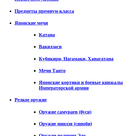
Предметы премиум-класса
Японские мечи
Катана
Вакидзаси
Кубикири, Нагамаки, Ханагатана
Мечи Танто
Японские кортики и боевые кинжалы
Императорской армии
Редкое оружие
Оружие самураев (буси)
Оружие ниндзя (синоби)
Оружие полиции Эдо