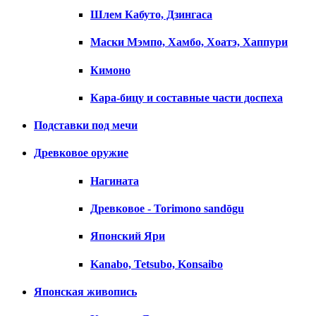
Шлем Кабуто, Дзингаса
Маски Мэмпо, Хамбо, Хоатэ, Хаппури
Кимоно
Кара-бицу и составные части доспеха
Подставки под мечи
Древковое оружие
Нагината
Древковое - Torimono sandōgu
Японский Яри
Kanabo, Tetsubo, Konsaibo
Японская живопись