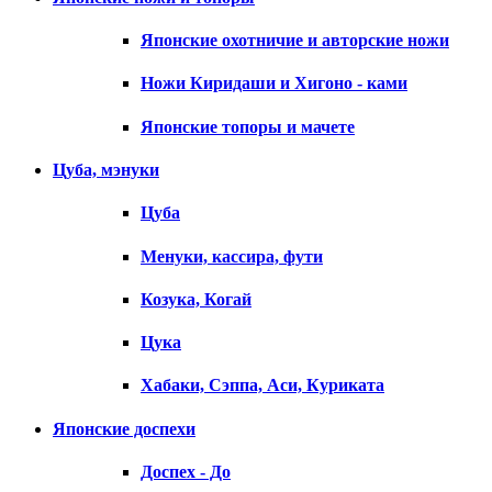
Японские охотничие и авторские ножи
Ножи Киридаши и Хигоно - ками
Японские топоры и мачете
Цуба, мэнуки
Цуба
Менуки, кассира, фути
Козука, Когай
Цука
Хабаки, Сэппа, Аси, Куриката
Японские доспехи
Доспех - До