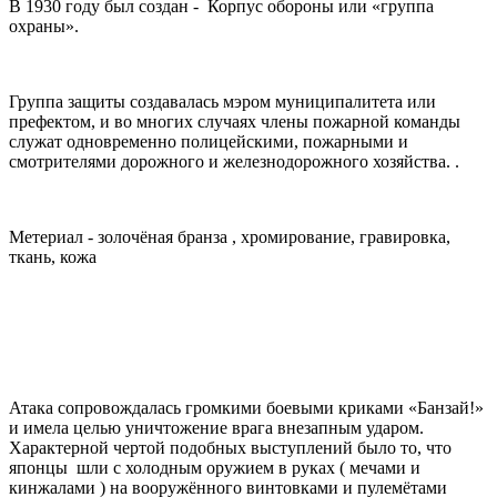
В
1930 году был создан - Корпус обороны
или «группа
охраны».
Группа защиты создавалась мэром муниципалитета или
префектом, и во многих случаях члены пожарной команды
служат одновременно полицейскими, пожарными и
смотрителями дорожного и железнодорожного хозяйства. .
Метериал - золочёная бранза , хромирование, гравировка,
ткань, кожа
Атака сопровождалась громкими боевыми криками «Банзай!»
и имела целью уничтожение врага внезапным ударом.
Характерной чертой подобных выступлений было то, что
японцы шли с холодным оружием в руках ( мечами и
кинжалами ) на вооружённого винтовками и пулемётами