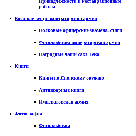
Принадлежности и Реставрационные
работы
Военные вещи императорской армии
Полковые офицерские знамёна, стяги
Фотоальбомы императорской армии
Наградные чаши сакэ Тёко
Книги
Книги по Японскому оружию
Антикварные книги
Императорская армия
Фотографии
Фотоальбомы