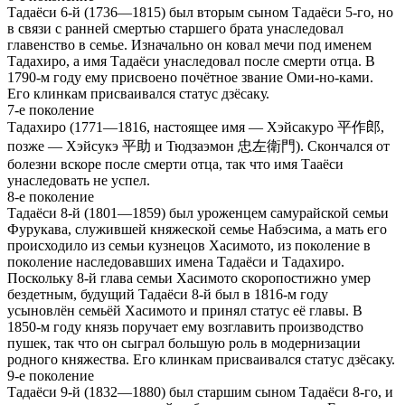
Тадаёси 6-й (1736—1815) был вторым сыном Тадаёси 5-го, но
в связи с ранней смертью старшего брата унаследовал
главенство в семье. Изначально он ковал мечи под именем
Тадахиро, а имя Тадаёси унаследовал после смерти отца. В
1790-м году ему присвоено почётное звание Оми-но-ками.
Его клинкам присваивался статус дзёсаку.
7-е поколение
Тадахиро (1771—1816, настоящее имя — Хэйсакуро 平作郎,
позже — Хэйсукэ 平助 и Тюдзаэмон 忠左衛門). Скончался от
болезни вскоре после смерти отца, так что имя Тааёси
унаследовать не успел.
8-е поколение
Тадаёси 8-й (1801—1859) был уроженцем самурайской семьи
Фурукава, служившей княжеской семье Набэсима, а мать его
происходило из семьи кузнецов Хасимото, из поколение в
поколение наследовавших имена Тадаёси и Тадахиро.
Поскольку 8-й глава семьи Хасимото скоропостижно умер
бездетным, будущий Тадаёси 8-й был в 1816-м году
усыновлён семьёй Хасимото и принял статус её главы. В
1850-м году князь поручает ему возглавить производство
пушек, так что он сыграл большую роль в модернизации
родного княжества. Его клинкам присваивался статус дзёсаку.
9-е поколение
Тадаёси 9-й (1832—1880) был старшим сыном Тадаёси 8-го, и