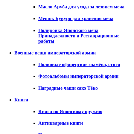
Масло Аруба для ухода за лезвием меча
Мешок Букуро для хранения меча
Полировка Японского меча
Принадлежности и Реставрационные
работы
Военные вещи императорской армии
Полковые офицерские знамёна, стяги
Фотоальбомы императорской армии
Наградные чаши сакэ Тёко
Книги
Книги по Японскому оружию
Антикварные книги