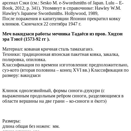
арсенал Сэки (см.: Sesko M. e-Swordsmiths of Japan. Lulu – E-
Book, 2012, р. 341). Упомянут в справочнике: Hawley W.M.
Hawley's Japanese Swordsmiths. Hollywood, 1989,
После поражения и капитуляции Японии прекратил ковку
клинков. Скончался 22 сентябра 1947 г.
Меч вакидзаси работы мечника Тадаёси из пров. Хидзэн
эра Тэнсё (1573-92 гг ).
Материал: кованая кричная сталь тамахаганэ.
Техники: традиционная японская пакетная ковка, закалка,
полировка, опиловка.
Классификация по времени изготовления: предположительно,
суэ-кото (вторая половина – конец XVI вв.) Классификация по
размеру: вакидзаси
Клинок однолезвийный, формы синоги-дзукури (с
выраженным продольным ребром синоги, разделяющимся в
области вершины на две грани – ко-синоги и ёкотэ)
Размеры:
длина общая без ножен: мм.