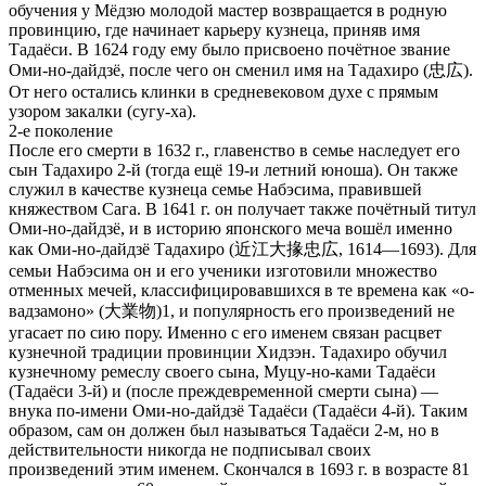
обучения у Мёдзю молодой мастер возвращается в родную
провинцию, где начинает карьеру кузнеца, приняв имя
Тадаёси. В 1624 году ему было присвоено почётное звание
Оми-но-дайдзё, после чего он сменил имя на Тадахиро (忠広).
От него остались клинки в средневековом духе с прямым
узором закалки (сугу-ха).
2-е поколение
После его смерти в 1632 г., главенство в семье наследует его
сын Тадахиро 2-й (тогда ещё 19-и летний юноша). Он также
служил в качестве кузнеца семье Набэсима, правившей
княжеством Сага. В 1641 г. он получает также почётный титул
Оми-но-дайдзё, и в историю японского меча вошёл именно
как Оми-но-дайдзё Тадахиро (近江大掾忠広, 1614—1693). Для
семьи Набэсима он и его ученики изготовили множество
отменных мечей, классифицировавшихся в те времена как «о-
вадзамоно» (大業物)1, и популярность его произведений не
угасает по сию пору. Именно с его именем связан расцвет
кузнечной традиции провинции Хидзэн. Тадахиро обучил
кузнечному ремеслу своего сына, Муцу-но-ками Тадаёси
(Тадаёси 3-й) и (после преждевременной смерти сына) —
внука по-имени Оми-но-дайдзё Тадаёси (Тадаёси 4-й). Таким
образом, сам он должен был называться Тадаёси 2-м, но в
действительности никогда не подписывал своих
произведений этим именем. Скончался в 1693 г. в возрасте 81