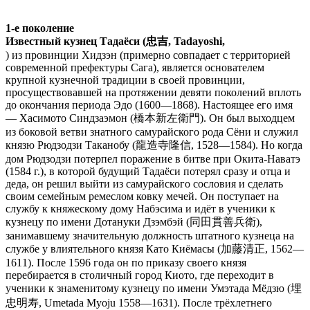
1-е поколение
Известный кузнец Тадаёси (忠吉, Tadayoshi,
) из провинции Хидзэн (примерно совпадает с территорией
современной префектуры Сага), является основателем
крупной кузнечной традиции в своей провинции,
просуществовавшей на протяжении девяти поколений вплоть
до окончания периода Эдо (1600—1868). Настоящее его имя
— Хасимото Синдзаэмон (橋本新左衛門). Он был выходцем
из боковой ветви знатного самурайского рода Сёни и служил
князю Рюдзодзи Таканобу (龍造寺隆信, 1528—1584). Но когда
дом Рюдзодзи потерпел поражение в битве при Окита-Наватэ
(1584 г.), в которой будущий Тадаёси потерял сразу и отца и
деда, он решил выйти из самурайского сословия и сделать
своим семейным ремеслом ковку мечей. Он поступает на
службу к княжескому дому Набэсима и идёт в ученики к
кузнецу по имени Дотануки Дзэмбэй (同田貫善兵衛),
занимавшему значительную должность штатного кузнеца на
службе у влиятельного князя Като Киёмасы (加藤清正, 1562—
1611). После 1596 года он по приказу своего князя
перебирается в столичный город Киото, где переходит в
ученики к знаменитому кузнецу по имени Умэтада Мёдзю (埋
忠明寿, Umetada Myoju 1558—1631). После трёхлетнего