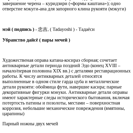
завершение черена – куридзири («формы каштана»); одно
отверстие мэкуги-ана для запорного клина рукояти (мэкуги)
мэй ( подпись )
- 忠吉, ( Tadayoshi ) - Тадаёси
Убранство дайсё ( пары мечей )
Художественая оправа катана-косираэ сборная; сочетает
антикварные детали периода поздний Эдо (конец XVIII –
начало/первая половина XIX вв.) с деталями реставрационных
работы. К числу антикварных деталей относятся
выполненные в одном стиле гарда цуба и металлические
детали рукояти: обоймица фути, навершие касира; парные
декоративные фигурки мэнуки. Антикварные детали оправы
имеют характерные следы исторического бытования, включая
потертость патины и позолоты, местами – поверхностная
коррозия, небольшие механические повреждения (вмятины,
царапины)
Парный ножны двух мечей