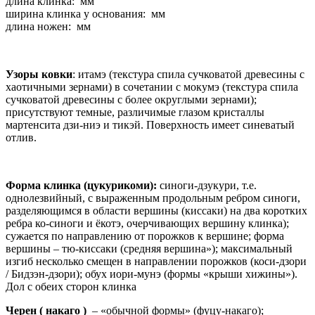
длина клинка: мм
ширина клинка у основания: мм
длина ножен: мм
Узоры ковки
: итамэ (текстура спила сучковатой древесины с
хаотичными зернами) в сочетании с мокумэ (текстура спила
сучковатой древесины с более округлыми зернами);
присутствуют темные, различимые глазом кристаллы
мартенсита дзи-ниэ и тикэй. Поверхность имеет синеватый
отлив.
Форма клинка (цукурикоми):
синоги-дзукури, т.е.
однолезвийный, с выраженным продольным ребром синоги,
разделяющимся в области вершины (киссаки) на два коротких
ребра ко-синоги и ёкотэ, очерчивающих вершину клинка);
сужается по направлению от порожков к вершине; форма
вершины – тю-киссаки (средняя вершина»); максимальный
изгиб несколько смещен в направлении порожков (коси-дзори
/ Бидзэн-дзори); обух иори-мунэ (формы «крыши хижины»).
Дол с обеих сторон клинка
Черен ( накаго )
– «обычной формы» (фуцу-накаго);