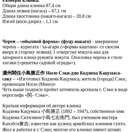
Размеры клинка:
Общая длина клинка 87,4 см
Длина лезвия (нагаса) – 67,1 см
Длина хвостовика (накаго-нагаса) – 20,8 см
Изгиб (коси-дзори) – 1,1 см
Черен – «обычной формы» (фуцу-накаго) -
завершение
черена – куригата / ха-агари («формы каштана» со скосом
вверх в сторону лезвия); 1 отверстие мэкуги-ана для
запорного клина рукояти мэкуги. Опиловка черена в стиле
хигаки («решетка садовой ограды»).
濃州関住小島勝正作 Носю Сэки-дзю Кодзима Кацумаса-
саку
– «Изготовил Кодзима Кацумаса, житель [города] Сэки,
провинция Носю (Мино)»
Чуть выше подписи пробит штемпель арсенала г. Сэки в виде
иероглифа «関– Сэки».
Краткая информация об авторе клинка
Кодзима Кацумаса 小島勝正 (1892 – 1947), собственное имя
Кодзима Ситиэмон小島七右衛門, был учеником мастера
Канэёси兼吉; известен как кузнец армейских клинков гунто.
Жил и работал в г. Сэки; многие его клинки имеют штамп