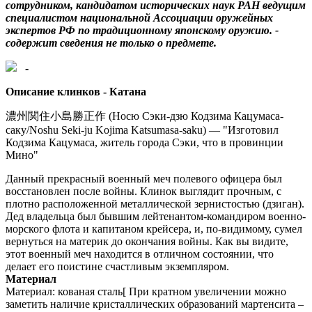
сотрудником, кандидатом исторических наук РАН ведущим
специалистом национальной Ассоциации оружейных
экспертов РФ по традиционному японскому оружию. -
содержит сведения не только о предмете.
-
Описание клинков - Катана
濃州関住小島勝正作 (Носю Сэки-дзю Кодзима Кацумаса-
саку/Noshu Seki-ju Kojima Katsumasa-saku) — "Изготовил
Кодзима Кацумаса, житель города Сэки, что в провинции
Мино"
Данный прекрасный военный меч полевого офицера был
восстановлен после войны. Клинок выглядит прочным, с
плотно расположенной металлической зернистостью (дзиган).
Дед владельца был бывшим лейтенантом-командиром военно-
морского флота и капитаном крейсера, и, по-видимому, сумел
вернуться на материк до окончания войны. Как вы видите,
этот военный меч находится в отличном состоянии, что
делает его поистине счастливым экземпляром.
Материал
Материал: кованая сталь[ При кратном увеличении можно
заметить наличие кристаллических образований мартенсита –