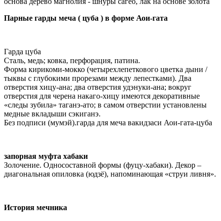
основа дерево магнолия - шнуры сагео, лак на основе золота
Парные гарды меча ( цуба ) в форме Аои-гата
Гарда цуба
Сталь, медь; ковка, перфорация, патина.
Форма кирикоми-мокко (четырехлепеткового цветка дыни /
тыквы с глубокими прорезами между лепестками). Два
отверстия хицу-ана; два отверстия удэнуки-ана; вокруг
отверстия для черена накаго-хицу имеются декоративные
«следы зубила» таганэ-ато; в самом отверстии установлены
медные вкладыши сэкиганэ.
Без подписи (мумэй).гарда для меча вакидзаси Аои-гата-цуба
запорная муфта хабаки
Золочение. Односоставной формы (фуцу-хабаки). Декор –
диагональная опиловка (юдзё), напоминающая «струи ливня».
История мечника