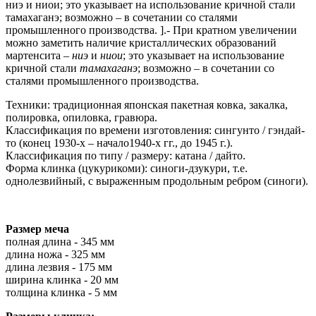
ниэ и ниои; это указывает на использование кричной стали
тамахаганэ; возможно – в сочетании со сталями
промышленного производства. ].- При кратном увеличении
можно заметить наличие кристаллических образований
мартенсита –
ниэ
и
ниои
; это указывает на использование
кричной стали
тамахаганэ
; возможно – в сочетании со
сталями промышленного производства.
Техники: традиционная японская пакетная ковка, закалка,
полировка, опиловка, гравюра.
Классификация по времени изготовления: сингунто / гэндай-
то (конец 1930-х – начало1940-х гг., до 1945 г.).
Классификация по типу / размеру: катана / дайто.
Форма клинка (цукурикоми): синоги-дзукури, т.е.
однолезвийный, с выраженным продольным ребром (синоги).
Размер меча
полная длина - 345 мм
длина ножа - 325 мм
длина лезвия - 175 мм
ширина клинка - 20 мм
толщина клинка - 5 мм