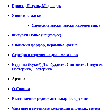
Бронза, Латунь, Медь и др.
Японские маски
Японские маски, маски народов мира
Фигурки Нэцке (нэцкэбусё)
Японский фарфор, керамика, фаянс
Серебро и изделия из драг. металлов
Буддизм (Буккё) Дзэнбуддизм, Синтоизм, Индуизм,
Изотерика, Эсотерика
Архив:
О Японии
Выставочное редкое антикварное оружие
Частные и музейные коллекции японских мечей