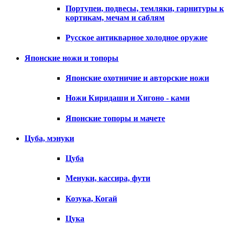
Портупеи, подвесы, темляки, гарнитуры к
кортикам, мечам и саблям
Русское антикварное холодное оружие
Японские ножи и топоры
Японские охотничие и авторские ножи
Ножи Киридаши и Хигоно - ками
Японские топоры и мачете
Цуба, мэнуки
Цуба
Менуки, кассира, фути
Козука, Когай
Цука