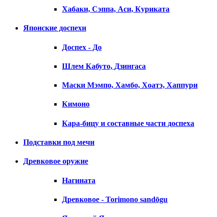
Хабаки, Сэппа, Аси, Куриката
Японские доспехи
Доспех - До
Шлем Кабуто, Дзингаса
Маски Мэмпо, Хамбо, Хоатэ, Хаппури
Кимоно
Кара-бицу и составные части доспеха
Подставки под мечи
Древковое оружие
Нагината
Древковое - Torimono sandōgu