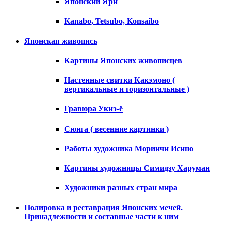
Японский Яри
Kanabo, Tetsubo, Konsaibo
Японская живопись
Картины Японских живописцев
Настенные свитки Какэмоно (
вертикальные и горизонтальные )
Гравюра Укиэ-ё
Сюнга ( весенние картинки )
Работы художника Мориичи Исино
Картины художницы Симидзу Харуман
Художники разных стран мира
Полировка и реставрация Японских мечей.
Принадлежности и составные части к ним