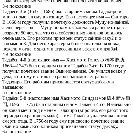
года, из которых 60 лет своей жизни посвятил ковке мечей.
3-е поколение
Тадаёси 3-й (1637—1686) был старшим сыном Тадахиро и
много помогал ему в кузнице. Его настоящее имя — Синтаро.
В 1660-м году получил почётную должность Муцу-но-дайдзё,
а ещё через год — Муцу-но-ками. Скончался раньше отца в
возрасте 50 лет, так что его собственных клинков осталось
очень мало. Его работам присвоен статус сайдзё-саку2 и о-
вадзамоно3. Для него характерна более тщательная ковка,
нежели у отца, с ярким и агрессивным эффектом дзиба4.
4-е поколение
Тадаёси 4-й (настоящее имя — Хасимото Гэнсукэ 橋本源助,
1668—1747) был старшим сыном Тадаёси 3-го. В 1700 году
получил почётное звание Оми-но-дайдзё. Он учился ковке у
деда, а потому и стиль его работ напоминает работы
Тадахиро. Его работам присваивается статус дзёсаку и
вадзамоно.
5-е поколение
Тадаёси 5-й (настоящее имя Хасимото Синдзаэмон橋本新左衛
門, 1696—1775) был старшим сыном Тадаёси 4-го. Изначально
он ковал мечи под именем Тадахиро (впрочем, его работ того
периода сохранилось мало), а имя Тадаёси унаследовал после
смерти отца. В 1750-м году ему присвоено почётное звание
Оми-но-ками. Его клинкам присваивался статус дзёсаку.
6-е поколение