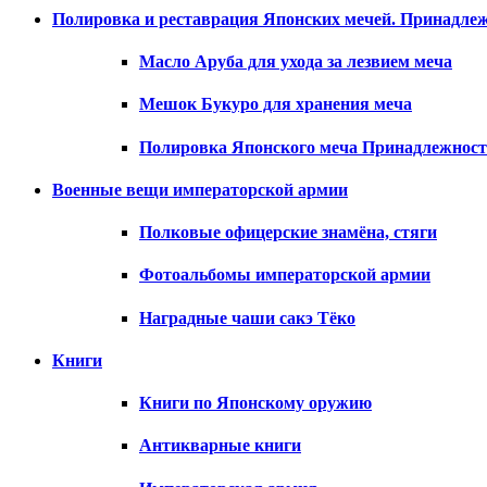
Полировка и реставрация Японских мечей. Принадлеж
Масло Аруба для ухода за лезвием меча
Мешок Букуро для хранения меча
Полировка Японского меча Принадлежност
Военные вещи императорской армии
Полковые офицерские знамёна, стяги
Фотоальбомы императорской армии
Наградные чаши сакэ Тёко
Книги
Книги по Японскому оружию
Антикварные книги