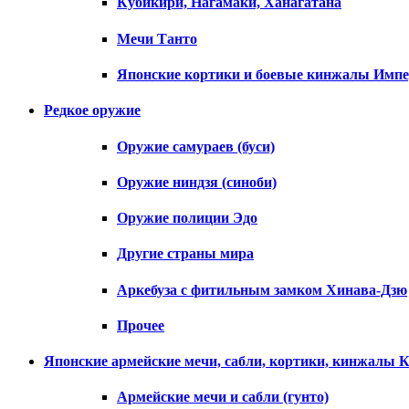
Кубикири, Нагамаки, Ханагатана
Мечи Танто
Японские кортики и боевые кинжалы Импе
Редкое оружие
Оружие самураев (буси)
Оружие ниндзя (синоби)
Оружие полиции Эдо
Другие страны мира
Аркебуза с фитильным замком Хинава-Дзю
Прочее
Японские армейские мечи, сабли, кортики, кинжалы 
Армейские мечи и сабли (гунто)