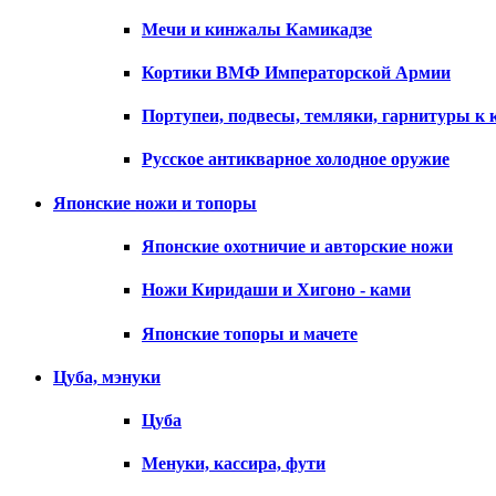
Мечи и кинжалы Камикадзе
Кортики ВМФ Императорской Армии
Портупеи, подвесы, темляки, гарнитуры к 
Русское антикварное холодное оружие
Японские ножи и топоры
Японские охотничие и авторские ножи
Ножи Киридаши и Хигоно - ками
Японские топоры и мачете
Цуба, мэнуки
Цуба
Менуки, кассира, фути