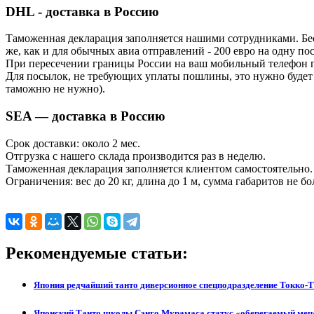
DHL - доставка в Россию
Таможенная декларация заполняется нашими сотрудниками. Б
же, как и для обычных авиа отправлений - 200 евро на одну по
При пересечении границы России на ваш мобильный телефон пр
Для посылок, не требующих уплаты пошлины, это нужно будет с
таможню не нужно).
SEA — доставка в Россию
Срок доставки: около 2 мес.
Отгрузка с нашего склада производится раз в неделю.
Таможенная декларация заполняется клиентом самостоятельно.
Ограничения: вес до 20 кг, длина до 1 м, сумма габаритов не бо
Рекомендуемые статьи:
Япония редчайший танто диверсионное спецподразделение Токко-
Японский Танто школы Сэнго Мурамаса статус «оберегаемый меч»