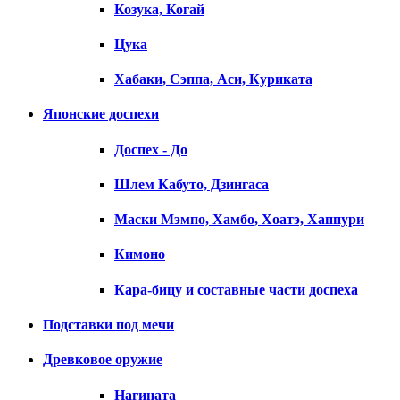
Козука, Когай
Цука
Хабаки, Сэппа, Аси, Куриката
Японские доспехи
Доспех - До
Шлем Кабуто, Дзингаса
Маски Мэмпо, Хамбо, Хоатэ, Хаппури
Кимоно
Кара-бицу и составные части доспеха
Подставки под мечи
Древковое оружие
Нагината