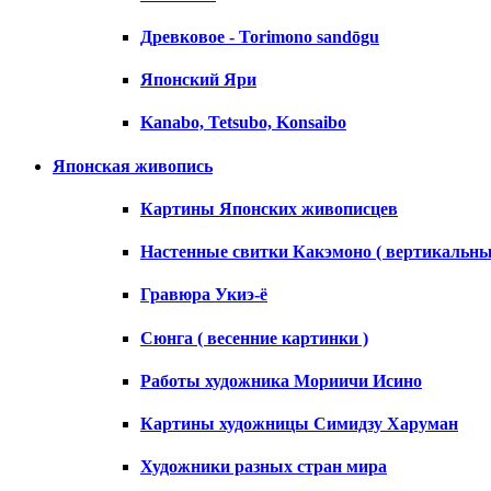
Древковое - Torimono sandōgu
Японский Яри
Kanabo, Tetsubo, Konsaibo
Японская живопись
Картины Японских живописцев
Настенные свитки Какэмоно ( вертикальны
Гравюра Укиэ-ё
Сюнга ( весенние картинки )
Работы художника Мориичи Исино
Картины художницы Симидзу Харуман
Художники разных стран мира