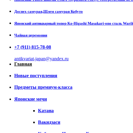
Доспех самурая,Шлем самурая Кобуто
Японский антикварный топор Ko-Higashi Masakari-ono сталь Wari
Чайная церемония
+7 (911) 815-78-08
antikvariat-japan@yandex.ru
Главная
Новые поступления
Предметы премиум-класса
Японские мечи
Катана
Вакидзаси