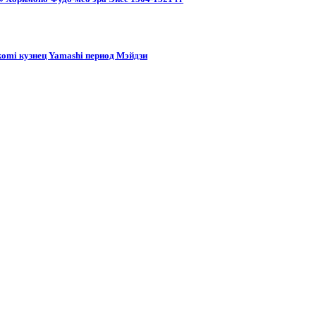
komi кузнец Yamashi период Мэйдзи