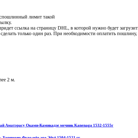
еспошлинный лимит такой
сылку.
идет ссылка на страницу DHL, в которой нужно будет загрузит
делать только один раз. При необходимости оплатить пошлину, 
лее 2 м.
Тай Аматэрасу Оками-Камикадзе мечник Kanenaga 1532-1555г
 Хоримоно Фудо-мёо эра Эйсё 1504-1521 гг