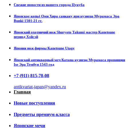
Свежие новости из нашего города Цукуба
Японское копьё Оми Хира санкаку яри кузнеца Мурамаса Эра
Bunki 1501-21 гг.
Японский охотничий нож Shuryoto Takumi мастер Kanetsune
период Хэйсэй
Япония нож фирмы Kanetsune Utage
Японский антикварный меч Катана кузнеца Мурамаса провинция
Ise Эра Тембун 1543 год
+7 (911) 815-78-08
antikvariat-japan@yandex.ru
Главная
Новые поступления
Предметы премиум-класса
Японские мечи