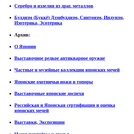
Серебро и изделия из драг. металлов
Буддизм (Буккё) Дзэнбуддизм, Синтоизм, Индуизм,
Изотерика, Эсотерика
Архив:
О Японии
Выставочное редкое антикварное оружие
Частные и музейные коллекции японских мечей
Японские охотничьи ножи и топоры
Выставочные японские доспехи
Российская и Японская сертифиация и оценка
японских мечей
Выставки, Экспозиции