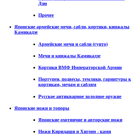
Дзю
Прочее
Японские армейские мечи, сабли, кортики, кинжалы
Камикадзе
Армейские мечи и сабли (гунто)
Мечи и кинжалы Камикадзе
Кортики ВМФ Императорской Армии
Портупеи, подвесы, темляки, гарнитуры к
кортикам, мечам и саблям
Русское антикварное холодное оружие
Японские ножи и топоры
Японские охотничие и авторские ножи
Ножи Киридаши и Хигоно - ками