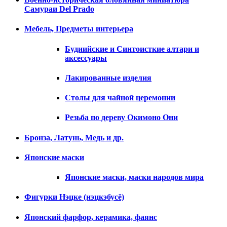
Самураи Del Prado
Мебель, Предметы интерьера
Будиийские и Синтоисткие алтари и
аксессуары
Лакированные изделия
Столы для чайной церемонии
Резьба по дереву Окимоно Они
Бронза, Латунь, Медь и др.
Японские маски
Японские маски, маски народов мира
Фигурки Нэцке (нэцкэбусё)
Японский фарфор, керамика, фаянс