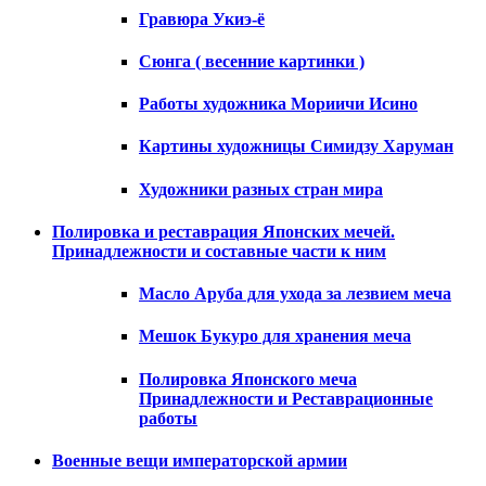
Гравюра Укиэ-ё
Сюнга ( весенние картинки )
Работы художника Мориичи Исино
Картины художницы Симидзу Харуман
Художники разных стран мира
Полировка и реставрация Японских мечей.
Принадлежности и составные части к ним
Масло Аруба для ухода за лезвием меча
Мешок Букуро для хранения меча
Полировка Японского меча
Принадлежности и Реставрационные
работы
Военные вещи императорской армии