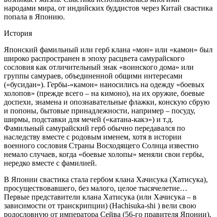
народами мира, от индийских буддистов через Китай свастика
попала в Японию.
История
Японский фамильный или герб клана «мон» или «камон» был
широко распространен в эпоху расцвета самурайского
сословия как отличительный знак «воинского дома» или
группы самураев, объединенной общими интересами
(«бусидан»). Гербы-«камон» наносились на одежду «боевых
холопов» (прежде всего – на кимоно), на их оружие, боевые
доспехи, знамена и опознавательные флажки, конскую сбрую
и попоны, бытовые принадлежности, например – посуду,
ширмы, подставки для мечей («катана-какэ») и т.д.
Фамильный самурайский герб обычно передавался по
наследству вместе с родовым именем, хотя в истории
военного сословия Страны Восходящего Солнца известно
немало случаев, когда «боевые холопы» меняли свои гербы,
нередко вместе с фамилией.
В Японии свастика стала гербом клана Хачисука (Хатисука),
просуществовавшего, без малого, целое тысячелетие…
Первые представители клана Хатисука (или Хачисука – в
зависимости от транскрипции) (Hachisuka-shi ) вели свою
родословную от императора Сейва (56-го правителя Японии),