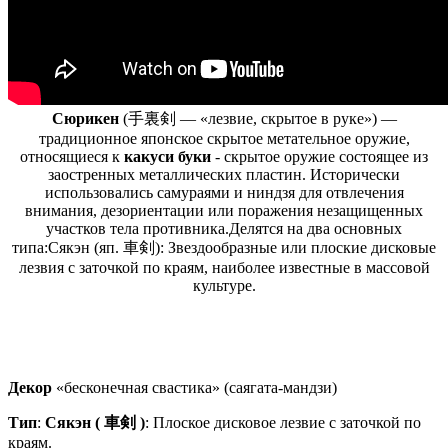
Сюрикен
(手裏剣 — «лезвие, скрытое в руке») —
традиционное японское скрытое метательное оружие,
относящиеся к
какуси буки
- скрытое оружие состоящее из
заостренных металлических пластин. Исторически
использовались самураями и ниндзя для отвлечения
внимания, дезориентации или поражения незащищенных
участков тела противника.Делятся на два основных
типа:Сякэн (яп. 車剣): Звездообразные или плоские дисковые
лезвия с заточкой по краям, наиболее известные в массовой
культуре.
Декор
«бесконечная свастика» (саягата-мандзи)
Тип
:
Сякэн ( 車剣 )
: Плоское дисковое лезвие с заточкой по
краям.