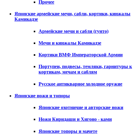
Прочее
Японские армейские мечи, сабли, кортики, кинжалы
Камикадзе
Армейские мечи и сабли (гунто)
Мечи и кинжалы Камикадзе
Кортики ВМФ Императорской Армии
Портупеи, подвесы, темляки, гарнитуры к
кортикам, мечам и саблям
Русское антикварное холодное оружие
Японские ножи и топоры
Японские охотничие и авторские ножи
Ножи Киридаши и Хигоно - ками
Японские топоры и мачете