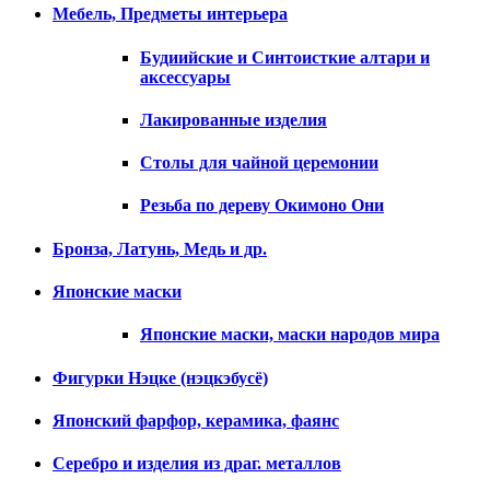
Мебель, Предметы интерьера
Будиийские и Синтоисткие алтари и
аксессуары
Лакированные изделия
Столы для чайной церемонии
Резьба по дереву Окимоно Они
Бронза, Латунь, Медь и др.
Японские маски
Японские маски, маски народов мира
Фигурки Нэцке (нэцкэбусё)
Японский фарфор, керамика, фаянс
Серебро и изделия из драг. металлов