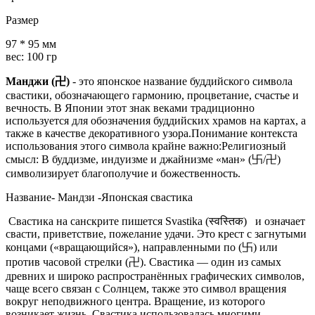
Размер
97 * 95 мм
вес: 100 гр
Манджи (卍)
- это японское название буддийского символа
свастики, обозначающего гармонию, процветание, счастье и
вечность. В Японии этот знак веками традиционно
используется для обозначения буддийских храмов на картах, а
также в качестве декоративного узора.Понимание контекста
использования этого символа крайне важно:Религиозный
смысл: В буддизме, индуизме и джайнизме «ман» (卐/卍)
символизирует благополучие и божественность.
Название- Мандзи -Японская свастика
Свастика на санскрите пишется Svastika (स्वस्तिक)
и означает
свасти, приветствие, пожелание удачи. Это крест с загнутыми
концами («вращающийся»), направленными по (卐) или
против часовой стрелки (卍). Свастика — один из самых
древних и широко распространённых графических символов,
чаще всего связан с Солнцем, также это символ вращения
вокруг неподвижного центра. Вращение, из которого
возникает жизнь. Свастика использовалась многими