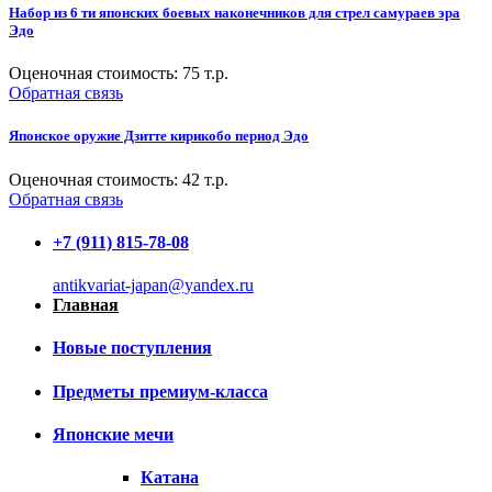
Набор из 6 ти японских боевых наконечников для стрел самураев эра
Эдо
Оценочная стоимость:
75
т.р.
Обратная связь
Японское оружие Дзитте кирикобо период Эдо
Оценочная стоимость:
42
т.р.
Обратная связь
+7 (911) 815-78-08
antikvariat-japan@yandex.ru
Главная
Новые поступления
Предметы премиум-класса
Японские мечи
Катана