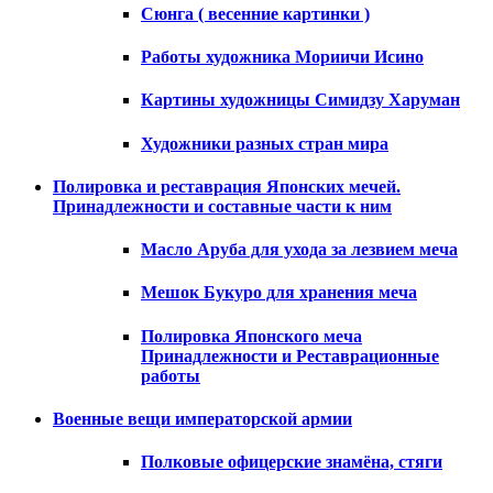
Сюнга ( весенние картинки )
Работы художника Мориичи Исино
Картины художницы Симидзу Харуман
Художники разных стран мира
Полировка и реставрация Японских мечей.
Принадлежности и составные части к ним
Масло Аруба для ухода за лезвием меча
Мешок Букуро для хранения меча
Полировка Японского меча
Принадлежности и Реставрационные
работы
Военные вещи императорской армии
Полковые офицерские знамёна, стяги