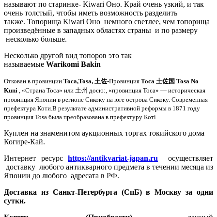
называют по старинке-
Kiwari Оно
.
Край очень узкий, и так
очень толстый, чтобы иметь возможность разделить
также.
Топорища
Kiwari Оно
немного светлее, чем топорища
произведённые в западных областях страны и по размеру
несколько больше.
Несколько другой вид топоров это так
называемые
Warikomi
Bakin
Откован в провинции
Тоса,Tosa, 土佐
-Провинция
Тоса 土佐国
Tosa No
Kuni
, «Страна Тоса» или 土州 досю:, «провинция Тоса» — историческая
провинция Японии в регионе Сикоку на юге острова Сикоку. Современная
префектура Коти.В результате административной реформы в 1871 году
провинция Тоsa была преобразована в префектуру Котi
Куплен на знаменитом аукционных торгах токийского дома
Когире-Кай.
Интернет ресурс
https://antikvariat-japan.ru
осуществляет
доставку любого антикварного предмета в течении месяца из
Японии до любого адресата в РФ.
Доставка из Санкт-Петербурга (СпБ) в Москву за одни
сутки.