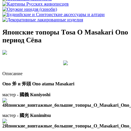
Японские топоры Тosa O Masakari Ono
период Сёва
Описание
Ono 斧 и 斧頭 Ono atama Masakari
мастер
- 國義 Kuniyoshi
мастер
- 國光 Kunimitsu