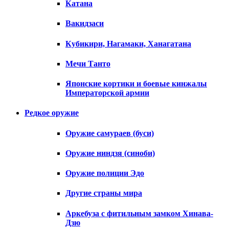
Катана
Вакидзаси
Кубикири, Нагамаки, Ханагатана
Мечи Танто
Японские кортики и боевые кинжалы
Императорской армии
Редкое оружие
Оружие самураев (буси)
Оружие ниндзя (синоби)
Оружие полиции Эдо
Другие страны мира
Аркебуза с фитильным замком Хинава-
Дзю