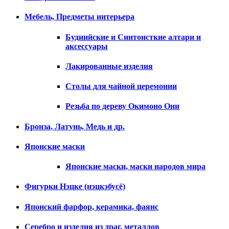
Мебель, Предметы интерьера
Будиийские и Синтоисткие алтари и
аксессуары
Лакированные изделия
Столы для чайной церемонии
Резьба по дереву Окимоно Они
Бронза, Латунь, Медь и др.
Японские маски
Японские маски, маски народов мира
Фигурки Нэцке (нэцкэбусё)
Японский фарфор, керамика, фаянс
Серебро и изделия из драг. металлов