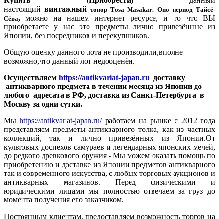
Купить (Приобрести)
данный
настоящий
винтажный
топор Тosa Masakari Ono период Тайсё-
,
можно на нашем интернет ресурсе, и то что ВЫ
Сёва
приобретаете у нас это предметы лично привезённые из
Японии, без посредников и перекупщиков.
Общую оценку данного лота не производили,вполне
возможно,что данный лот недооценён.
Осуществляем
https://antikvariat-japan.ru
доставку
антикварного предмета в течении месяца из Японии до
любого адресата в РФ, доставка из Санкт-Петербурга в
Москву за одни сутки.
Мы
https://antikvariat-japan.ru/
работаем на рынке с 2012 года
представляем предметы антикварного толка, как из частных
коллекций, так и лично привезённых из Японии.От
культовых доспехов самураев и легендарных японских мечей,
до редкого древкового оружия - Мы можем оказать помощь по
приобретению и доставке из Японии предметов антикварного
так и современного искусства, с любых торговых аукционов и
антикварных магазинов. Перед физическими и
юридическими лицами мы полностью отвечаем за груз до
момента получения его заказчиком.
Постоянным клиентам, предоставляем возможность торгов на