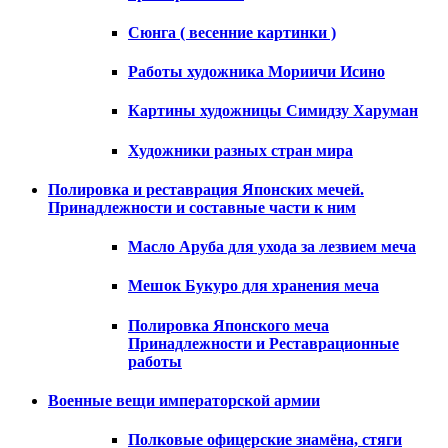
Сюнга ( весенние картинки )
Работы художника Мориичи Исино
Картины художницы Симидзу Харуман
Художники разных стран мира
Полировка и реставрация Японских мечей.
Принадлежности и составные части к ним
Масло Аруба для ухода за лезвием меча
Мешок Букуро для хранения меча
Полировка Японского меча
Принадлежности и Реставрационные
работы
Военные вещи императорской армии
Полковые офицерские знамёна, стяги