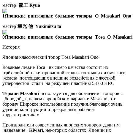
мастер
- 龍王 Ryūō
мастер
-幸光 他 Yukimitsu ta
История
Япония классический топор Тosa Masakari Ono
Кованые лезвие Тоса - высшего качества состоит из
трёхслойной пакетированной стали - состоящих из мягкого
железа поглощающих внешние воздействия с жесткой
углеродестой стали на режущей пластины 58-60 HRC
Термин
Masakari
используется для обозначения топоров с
,,бородой,, в нашем европейском варианте
Masakari
это
бородач.Широкое использование получил,благодаря очень
удачной конструкции и прекрасным рабочим
харрактеристикам.
Производители современных японских топоров дали им
называние -
Kiwar
i,
некоторых областях Японии их