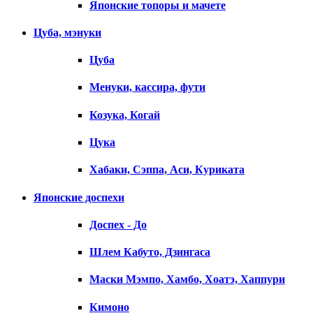
Японские топоры и мачете
Цуба, мэнуки
Цуба
Менуки, кассира, фути
Козука, Когай
Цука
Хабаки, Сэппа, Аси, Куриката
Японские доспехи
Доспех - До
Шлем Кабуто, Дзингаса
Маски Мэмпо, Хамбо, Хоатэ, Хаппури
Кимоно