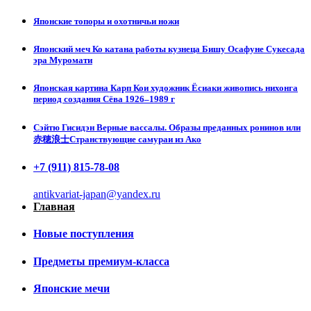
Японские топоры и охотничьи ножи
Японский меч Ко катана работы кузнеца Бишу Осафуне Сукесада
эра Муромати
Японская картина Карп Кои художник Ёсиаки живопись нихонга
период создания Сёва 1926–1989 г
Сэйтю Гисидэн Верные вассалы. Образы преданных ронинов или
赤穂浪士Странствующие самураи из Ако
+7 (911) 815-78-08
antikvariat-japan@yandex.ru
Главная
Новые поступления
Предметы премиум-класса
Японские мечи