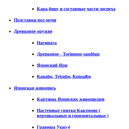
Кара-бицу и составные части доспеха
Подставки под мечи
Древковое оружие
Нагината
Древковое - Torimono sandōgu
Японский Яри
Kanabo, Tetsubo, Konsaibo
Японская живопись
Картины Японских живописцев
Настенные свитки Какэмоно (
вертикальные и горизонтальные )
Гравюра Укиэ-ё