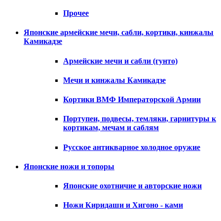
Прочее
Японские армейские мечи, сабли, кортики, кинжалы
Камикадзе
Армейские мечи и сабли (гунто)
Мечи и кинжалы Камикадзе
Кортики ВМФ Императорской Армии
Портупеи, подвесы, темляки, гарнитуры к
кортикам, мечам и саблям
Русское антикварное холодное оружие
Японские ножи и топоры
Японские охотничие и авторские ножи
Ножи Киридаши и Хигоно - ками