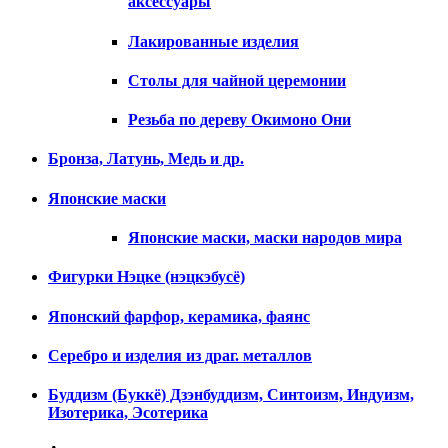
аксессуары
Лакированные изделия
Столы для чайной церемонии
Резьба по дереву Окимоно Они
Бронза, Латунь, Медь и др.
Японские маски
Японские маски, маски народов мира
Фигурки Нэцке (нэцкэбусё)
Японский фарфор, керамика, фаянс
Серебро и изделия из драг. металлов
Буддизм (Буккё) Дзэнбуддизм, Синтоизм, Индуизм,
Изотерика, Эсотерика