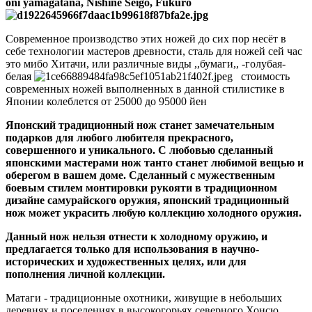
oni yamagatana, Nishine Seigō, Fukuro
Современное производство этих ножей до сих пор несёт в
себе технологии мастеров древности, сталь для ножей сей час
это мибо Хитачи, или различные виды ,,бумаги,, -голубая-
белая
стоимость
современных ножей выполненных в данной стилистике в
Японии колеблется от 25000 до 95000 йен
Японский традиционный нож станет замечательным
подарков для любого любителя прекрасного,
совершенного и уникального. С любовью сделанный
японскими мастерами нож танто станет любимой вещью и
оберегом в вашем доме. Сделанный с мужественным
боевым стилем монтировки рукояти в традиционном
дизайне самурайского оружия, японский традиционный
нож может украсить любую коллекцию холодного оружия.
Данный нож нельзя отнести к холодному оружию, и
предлагается только для использования в научно-
исторических и художественных целях, или для
пополнения личной коллекции.
Матаги - традиционные охотники, живущие в небольших
деревнях и поселениях в высокогорьях северного Хонсю,