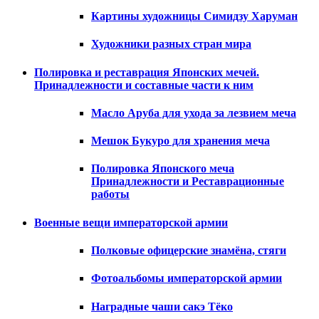
Картины художницы Симидзу Харуман
Художники разных стран мира
Полировка и реставрация Японских мечей.
Принадлежности и составные части к ним
Масло Аруба для ухода за лезвием меча
Мешок Букуро для хранения меча
Полировка Японского меча
Принадлежности и Реставрационные
работы
Военные вещи императорской армии
Полковые офицерские знамёна, стяги
Фотоальбомы императорской армии
Наградные чаши сакэ Тёко