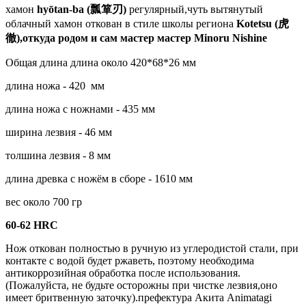
хамон
hyōtan-ba (瓢箪刃)
регулярный,чуть вытянутый
облачный хамон откован в стиле школы региона
Kotetsu (虎
徹),откуда родом и сам мастер мастер Minoru Nishine
Общая длина длина около 420*68*26 мм
длина ножа - 420 мм
длина ножа с ножнами - 435 мм
ширина лезвия - 46 мм
толшина лезвия - 8 мм
длина древка с ножём в сборе - 1610 мм
вес около 700 гр
60-62 HRC
Нож откован полностью в ручную из углеродистой стали, при
контакте с водой будет ржаветь, поэтому необходима
антикоррозийная обработка после использования.
(Пожалуйста, не будьте осторожны при чистке лезвия,оно
имеет бритвенную заточку).префектура Акита Animatagi