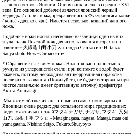
главного острова Японии. Они возникли еще в середине XVI
века.
Его основной добычей является японский черный
медведь.
История ножа,превращённого в Фукуронагаса-копьё
( копьё - древко с яри). Имеется несколько названий данного
ножа,
Подобные ножи носили несколько названий,и одно из них
звучало-как Поясной нож для использования в горах и на
равнине» 火鍛造山野小刀 Хи-тандзо Санъя сёто Hi-tanzo
Sanya shoto Нож «Санъя сёто»
* Обращение с лезвием ножа - Нож откован полностью в
ручную из углеродистой стали, при контакте с водой будет
ржаветь, поэтому необходима антикоррозийная обработка
после использования. (Пожалуйста, не будьте осторожны при
чистке лезвия,оно имеет бритвенную заточку).префектура
Акита Animatagi
Мы хотим обозначить некоторые из самых пополярных в
Японии,и очень редких для остального мира традиционных
видов охотничьих ножейマタギナガサ, ナガサ, マタギ, 叉鬼
山刀, 西根正剛,フクロ - Mataginagasa, nagasa, Matagi, mata oni
yamagatana, Nishine Seigō, Fukuro,Shuryoyto