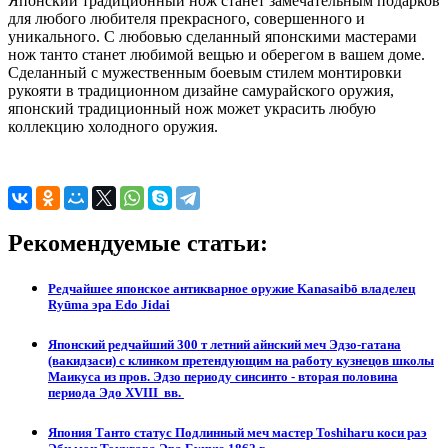
Японский традиционный нож станет замечательным подарков
для любого любителя прекрасного, совершенного и
уникального. С любовью сделанный японскими мастерами
нож танто станет любимой вещью и оберегом в вашем доме.
Сделанный с мужественным боевым стилем монтировки
рукояти в традиционном дизайне самурайского оружия,
японский традиционный нож может украсить любую
коллекцию холодного оружия.
Рекомендуемые статьи:
Редчайшее японское антикварное оружие Kanasaibō владелец
Ryūma эра Edo Jidai
Японский редчайший 300 т летний айнский меч Эдзо-гатана
(вакидзаси) с клинком претендующим на работу кузнецов школы
Маикуса из пров. Эдзо периоду синсинто - вторая половина
периода Эдо XVIII вв.
Япония Танто статус Подлинный меч мастер Toshiharu коси раэ