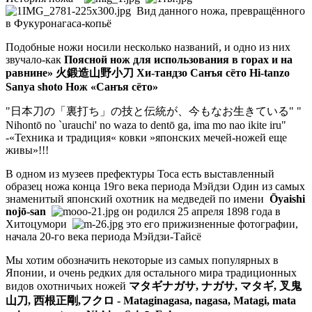
Вид данного ножа, превращённого
в Фукуронагаса-копьё
Подобные ножи носили несколько названий, и одно из них
звучало-как
Поясной нож для использования в горах и на
равнине» 火鍛造山野小刀 Хи-тандзо Санъя сёто Hi-tanzo
Sanya shoto Нож «Санъя сёто»
"日本刀の「裏打ち」の技と伝統が、今もなお生きている" "
Nihontō no `urauchi' no waza to dentō ga, ima mo nao ikite iru"
-
«Техника и традиция« ковки »японских мечей-ножей еще
живы»!!!
В одном из музеев префектуры Тоса есть выставленный
образец ножа конца 19го века периода Мэйдзи Один из самых
знаменитый японский охотник на медведей по имени
Ōyaishi
nojō-san
он родился 25 апреля 1898 года в
Хитоцумори
это его прижизненные фотографии,
начала 20-го века периода Мэйдзи-Тайсё
Мы хотим обозначить некоторые из самых популярных в
Японии, и очень редких для остального мира традиционных
видов охотничьих ножей
マタギナガサ, ナガサ, マタギ, 叉鬼
山刀, 西根正剛,フクロ - Mataginagasa, nagasa, Matagi, mata