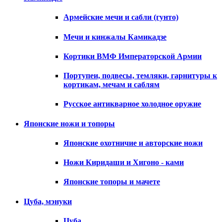
Армейские мечи и сабли (гунто)
Мечи и кинжалы Камикадзе
Кортики ВМФ Императорской Армии
Портупеи, подвесы, темляки, гарнитуры к
кортикам, мечам и саблям
Русское антикварное холодное оружие
Японские ножи и топоры
Японские охотничие и авторские ножи
Ножи Киридаши и Хигоно - ками
Японские топоры и мачете
Цуба, мэнуки
Цуба