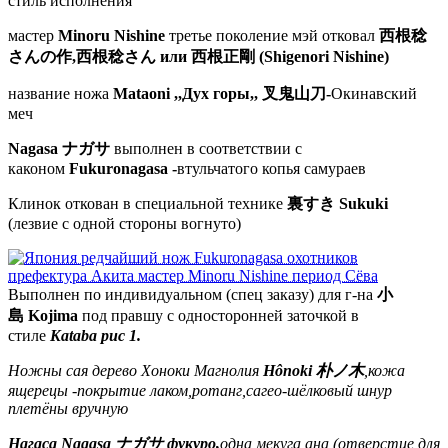
стиль исполнения
мастер
Minoru Nishine
третье поколение мэй отковал
西根稔
さんの作,
西根稔さん или 西根正剛 (
Shigenori Nishine)
название ножа
Mataoni ,,Дух горы,, 叉鬼山刀-
Окинавский
меч
Nagasa
ナガサ
выполнен в соответствии с
каконом
Fukuronagasa -
втульчатого копья самураев
Клинок откован в специальной технике
裏すき Sukuki
(лезвие с одной стороны вогнуто)
В
ыполнен по индивидуальном (спец заказу) для г-на
小
島 Kojima
под правшу с односторонней заточкой в
стиле
Kataba рис 1.
Ножны сая дерево Хоноки Магнолия
Hônoki 朴ノ木
,кожа
ящерецы -покрытие лаком,ротанг,сагео-шёлковый шнур
плетёны вручную
Нагаса
Nagasa
ナガサ фукуро,
одна мекуга ана (отверстие для