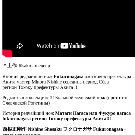
*
上作 Jōsaku -
шедевр
Япония редчайший нож
Fukuronagasa
охотников префектура
Акита мастер Minoru Nishine середина период Сёва
регион Тохоку
префектуры Акита !!!
Редкость в коллекцию !!! Большой медвежий нож (прототип
Славянской Рогатины)
История редчайший нож
Матаги Нагаса или Фукуро нагаса
fukuronagasa регион Тохоку
префектуры Акита!!!
西根正剛作
Nishine Shosaku フクロナガサ Fukuronagasa -