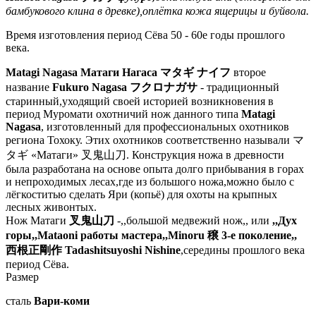
бамбукового клина в древке),оплётка кожа ящерицы и буйвола.
Время изготовления период Сёва 50 - 60е годы прошлого
века.
Matagi Nagasa Матаги Нагаса マタギ ナイフ
второе
название
Fukuro Nagasa フクロナガサ
- традиционный
старинный,уходящий своей историей возникновения в
период Муромати охотничий нож данного типа
Matagi
Nagasa
, изготовленный для профессиональных охотников
региона Тохоку. Этих охотников соответственно называли マ
タギ «Матаги» 叉鬼山刀. Конструкция ножа в древности
была разработана на основе опыта долго прибывания в горах
и непроходимых лесах,где из большого ножа,можно было с
лёгкоститью сделать Яри (копьё) для охоты на крыпных
лесных живонтых.
Нож Матаги
叉鬼山刀
-,,большой медвежий нож,, или
,,Дух
горы,,Mataoni работы мастера,,Minoru 穣 3-е поколение,,
西根正剛作 Tadashitsuyoshi Nishine
,середины прошлого века
период Сёва.
Размер
сталь
Вари-коми