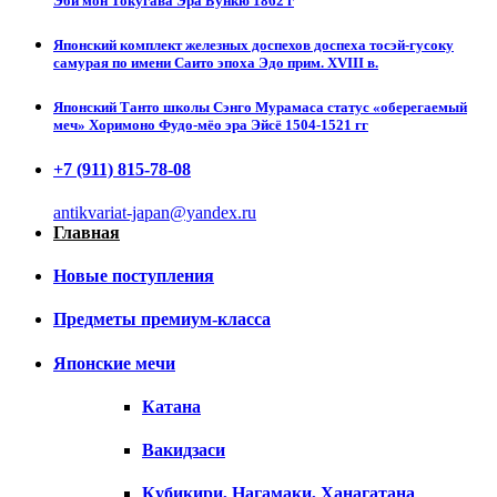
Эби мон Токугава Эра Бункю 1862 г
Японский комплект железных доспехов доспеха тосэй-гусоку
самурая по имени Саито эпоха Эдо прим. XVIII в.
Японский Танто школы Сэнго Мурамаса статус «оберегаемый
меч» Хоримоно Фудо-мёо эра Эйсё 1504-1521 гг
+7 (911) 815-78-08
antikvariat-japan@yandex.ru
Главная
Новые поступления
Предметы премиум-класса
Японские мечи
Катана
Вакидзаси
Кубикири, Нагамаки, Ханагатана