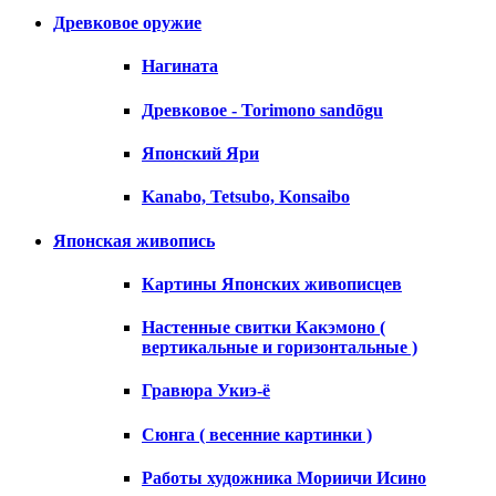
Древковое оружие
Нагината
Древковое - Torimono sandōgu
Японский Яри
Kanabo, Tetsubo, Konsaibo
Японская живопись
Картины Японских живописцев
Настенные свитки Какэмоно (
вертикальные и горизонтальные )
Гравюра Укиэ-ё
Сюнга ( весенние картинки )
Работы художника Мориичи Исино