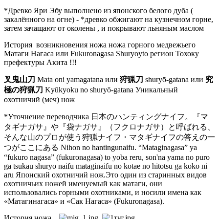
*Древко Яри Эбу выполнено из японского белого дуба (
закалённого на огне) - *древко обжигают на кузнечном горне,
затем зачащают от околены , и покрывают льняным маслом
История возникновения ножа ножа горного медвежьего
Матаги Нагаса или Fukuronagasa Shuryoyto регион Тохоку
префектуры Акита !!!
叉鬼山刀
Mata oni yamagatana или
狩猟刀
shuryō-gatana или
究
極の狩猟刀
Kyūkyoku no shuryō-gatana Уникальный
охотничий (меч) нож
*Уточнение переводчика 日本のハンティングナイフ。『マ
タギナガサ』や『袋ナガサ』（フクロナガサ）と呼ばれる、
そんな山のプロが使う狩猟ナイフ・マタギナイフの答えの一
つがここにある Nihon no hantingunaifu. “Mataginagasa” ya
“fukuro nagasa” (fukuronagasa) to yoba reru, son'na yama no puro
ga tsukau shuryō naifu mataginaifu no kotae no hitotsu ga koko ni
aru Японский охотничий нож.Это один из старинных видов
охотничьих ножей именуемый как матаги, они
использовались горными охотниками, и носили имена как
«Матагинагаса» и «Сак Нагаса» (Fukuronagasa).
История ножа